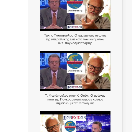
Τάκης Φωτόπουλος: Ο τριμέτωπος αγώνας
της υπερεθνικής ελίτ κατά των κινημάτων
αντι-παγκοσμιοποίησης
Τ. Φωτόπουλος στον Κ. Ουίλς: Ο αγώνας
κατά της Παγκοσμιοποίησης σε κρίσιμο
σημείο εν μέσω πανδημίας