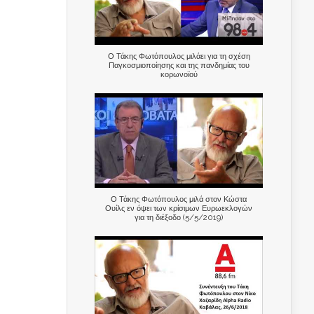
Ο Τάκης Φωτόπουλος μιλάει για τη σχέση
Παγκοσμιοποίησης και της πανδημίας του
κορωνοϊού
Ο Τάκης Φωτόπουλος μιλά στον Κώστα
Ουίλς εν όψει των κρίσιμων Ευρωεκλογών
για τη διέξοδο (5/5/2019)