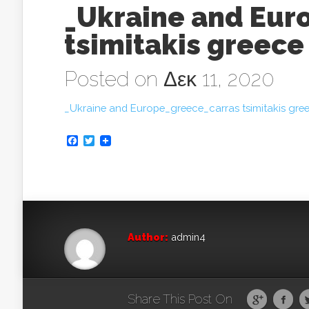
_Ukraine and Eur
tsimitakis greece
Posted on Δεκ 11, 2020
_Ukraine and Europe_greece_carras tsimitakis gre
Facebook
Twitter
Author:
admin4
Share This Post On