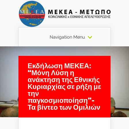
Navigation Menu
Εκδήλωση ΜΕΚΕΑ:
“Μόνη Λύση η
ανάκτηση της Εθνικής
Κυριαρχίας σε ρήξη με
την
παγκοσμιοποίηση”-
Τα βίντεο των Ομιλιών