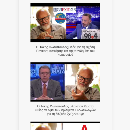
Ο Τάκης Φωτόπουλος μιλάει για τη σχέση
Παγκοσμιοποίησης και της πανδημίας του
κορωνοϊού
Ο Τάκης Φωτόπουλος μιλά στον Κώστα
Ουίλς εν όψει των κρίσιμων Ευρωεκλογών
για τη διέξοδο (5/5/2019)