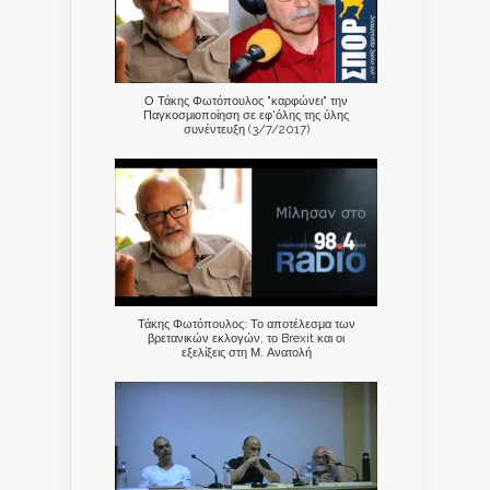
Ο Τάκης Φωτόπουλος "καρφώνει" την
Παγκοσμιοποίηση σε εφ'όλης της ύλης
συνέντευξη (3/7/2017)
Τάκης Φωτόπουλος: Το αποτέλεσμα των
βρετανικών εκλογών, το Brexit και οι
εξελίξεις στη Μ. Ανατολή