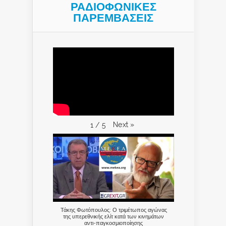
ΡΑΔΙΟΦΩΝΙΚΕΣ
ΠΑΡΕΜΒΑΣΕΙΣ
Next
»
1
/
5
Τάκης Φωτόπουλος: Ο τριμέτωπος αγώνας
της υπερεθνικής ελίτ κατά των κινημάτων
αντι-παγκοσμιοποίησης