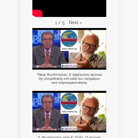
Next
»
1
/
5
Τάκης Φωτόπουλος: Ο τριμέτωπος αγώνας
της υπερεθνικής ελίτ κατά των κινημάτων
αντι-παγκοσμιοποίησης
Τ. Φωτόπουλος στον Κ. Ουίλς: Ο αγώνας