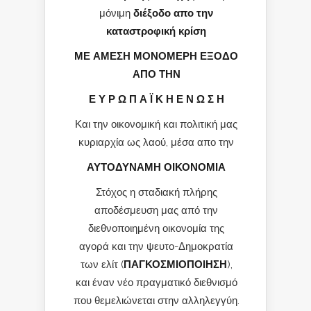
μόνιμη
διέξοδο απο την
καταστροφική κρίση
ΜΕ ΑΜΕΣΗ ΜΟΝΟΜΕΡΗ ΕΞΟΔΟ
ΑΠΟ ΤΗΝ
Ε Υ Ρ Ω Π Α Ϊ Κ Η Ε Ν Ω Σ Η
Και την οικονομική και πολιτική μας
κυριαρχία ως λαού, μέσα απο την
ΑΥΤΟΔΥΝΑΜΗ ΟΙΚΟΝΟΜΙΑ
Στόχος η σταδιακή πλήρης
αποδέσμευση μας από την
διεθνοποιημένη οικονομία της
αγορά και την ψευτο-Δημοκρατία
των ελίτ (
ΠΑΓΚΟΣΜΙΟΠΟΙΗΣΗ
),
και έναν νέο πραγματικό διεθνισμό
που θεμελιώνεται στην αλληλεγγύη.