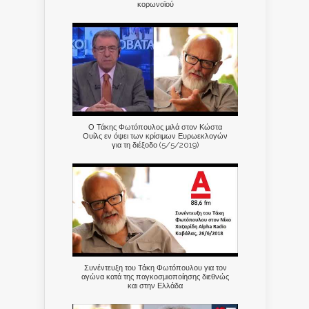
κορωνοϊού
Ο Τάκης Φωτόπουλος μιλά στον Κώστα
Ουίλς εν όψει των κρίσιμων Ευρωεκλογών
για τη διέξοδο (5/5/2019)
Συνέντευξη του Τάκη Φωτόπουλου για τον
αγώνα κατά της παγκοσμιοποίησης διεθνώς
και στην Ελλάδα