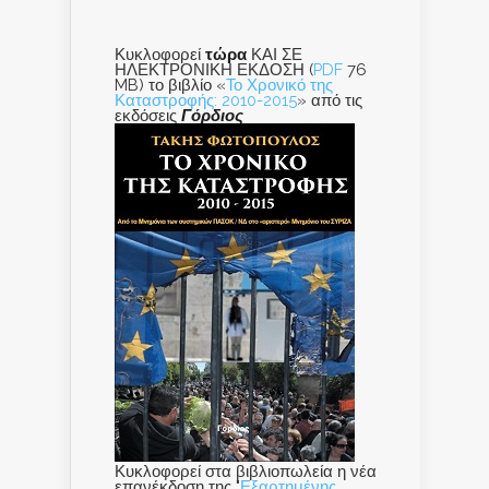
Κυκλοφορεί
τώρα
ΚΑΙ ΣΕ
ΗΛΕΚΤΡΟΝΙΚΗ ΕΚΔΟΣΗ (
PDF
76
MB) το βιβλίο «
Το Χρονικό της
Καταστροφής: 2010-2015
» από τις
εκδόσεις
Γόρδιος
Κυκλοφορεί στα βιβλιοπωλεία η νέα
επανέκδοση της "
Εξαρτημένης