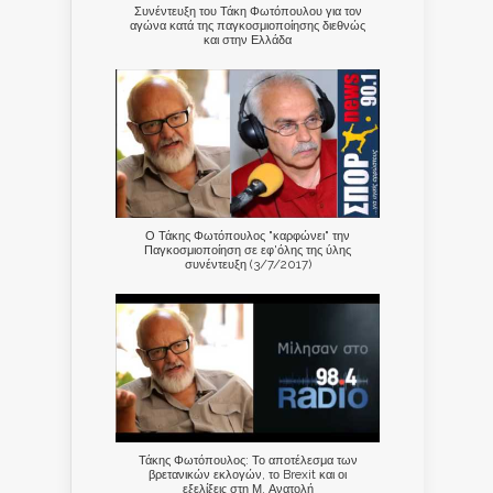
Συνέντευξη του Τάκη Φωτόπουλου για τον
αγώνα κατά της παγκοσμιοποίησης διεθνώς
και στην Ελλάδα
Ο Τάκης Φωτόπουλος "καρφώνει" την
Παγκοσμιοποίηση σε εφ'όλης της ύλης
συνέντευξη (3/7/2017)
Τάκης Φωτόπουλος: Το αποτέλεσμα των
βρετανικών εκλογών, το Brexit και οι
εξελίξεις στη Μ. Ανατολή