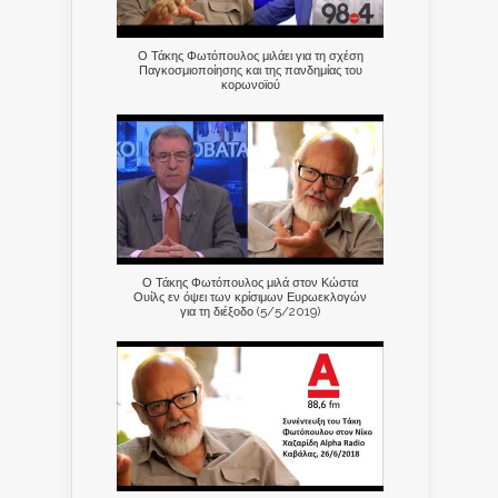
Ο Τάκης Φωτόπουλος μιλάει για τη σχέση
Παγκοσμιοποίησης και της πανδημίας του
κορωνοϊού
Ο Τάκης Φωτόπουλος μιλά στον Κώστα
Ουίλς εν όψει των κρίσιμων Ευρωεκλογών
για τη διέξοδο (5/5/2019)