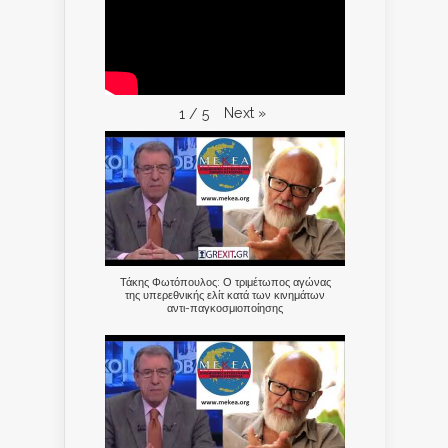
Next
»
1
/
5
Τάκης Φωτόπουλος: Ο τριμέτωπος αγώνας
της υπερεθνικής ελίτ κατά των κινημάτων
αντι-παγκοσμιοποίησης