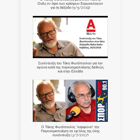
Ουίλς εν όψει των κρίσιμων Ευρωεκλογών
για τη διέξοδο (5/5/2019)
Συνέντευξη του Τάκη Φωτόπουλου για τον
αγώνα κατά της παγκοσμιοποίησης διεθνώς
και στην Ελλάδα
Ο Τάκης Φωτόπουλος "καρφώνει" την
Παγκοσμιοποίηση σε εφ'όλης της ύλης
συνέντευξη (3/7/2017)