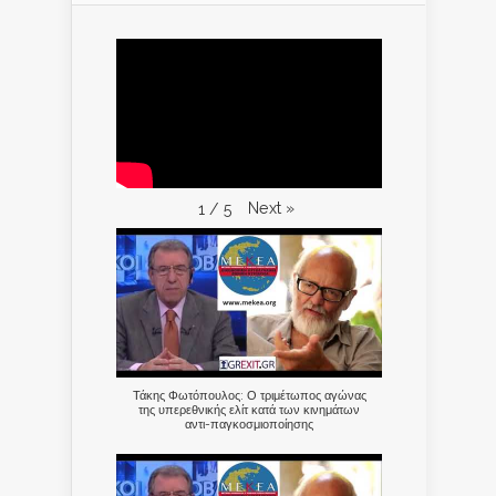
Next
»
1
/
5
Τάκης Φωτόπουλος: Ο τριμέτωπος αγώνας
της υπερεθνικής ελίτ κατά των κινημάτων
αντι-παγκοσμιοποίησης