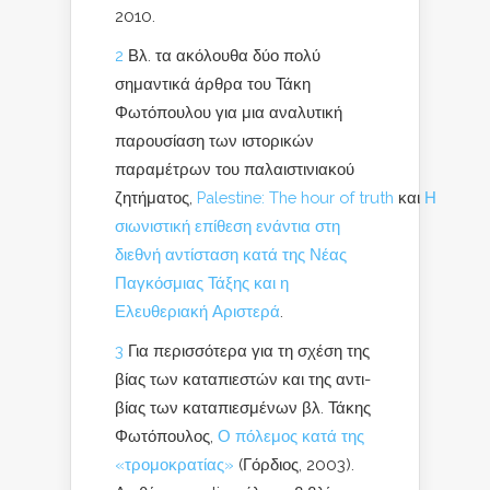
2010.
2
Βλ. τα ακόλουθα δύο πολύ
σημαντικά άρθρα του Τάκη
Φωτόπουλου για μια αναλυτική
παρουσίαση των ιστορικών
παραμέτρων του παλαιστινιακού
ζητήματος,
Palestine
:
The
hour
of
truth
και
Η
σιωνιστική επίθεση ενάντια στη
διεθνή αντίσταση κατά της Νέας
Παγκόσμιας Τάξης και η
Ελευθεριακή Αριστερά
.
3
Για περισσότερα για τη σχέση της
βίας των καταπιεστών και της αντι-
βίας των καταπιεσμένων βλ. Τάκης
Φωτόπουλος,
Ο πόλεμος κατά της
«τρομοκρατίας»
(Γόρδιος, 2003).