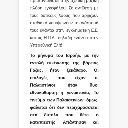
πρωταγωνιστεί στην σχετική μαζική
πλύση εγκεφάλου! Σε αντίθεση με
τους δυτικούς λαούς που αρχίζουν
σταδιακά να υψώνουν το ανάστημά
τους ενάντια στην εγκληματική Ε.Ε.
και τις Η.Π.Α., δηλαδή ενάντια στην
Υπερεθνική Ελίτ!
Το μήνυμα του Ισραήλ, με την
εντολή εκκένωσης της βόρειας
Γάζας, ήταν ξεκάθαρο. Οι
επιλογές που είχαν οι
Παλαιστίνιοι ήταν δυο:
εθνοκάθαρση ή γενοκτονία; Το
πνεύμα των Παλαιστινίων, όμως,
φαίνεται ότι δεν περιχαράσσεται
στα δίπολα που θέτει ο
καταπιεστής. Απάντησαν και