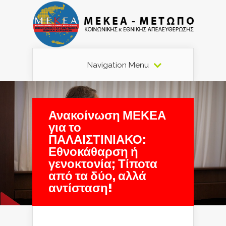
Navigation Menu
Ανακοίνωση ΜΕΚΕΑ
για το
ΠΑΛΑΙΣΤΙΝΙΑΚΟ:
Εθνοκάθαρση ή
γενοκτονία; Τίποτα
από τα δύο, αλλά
αντίσταση!