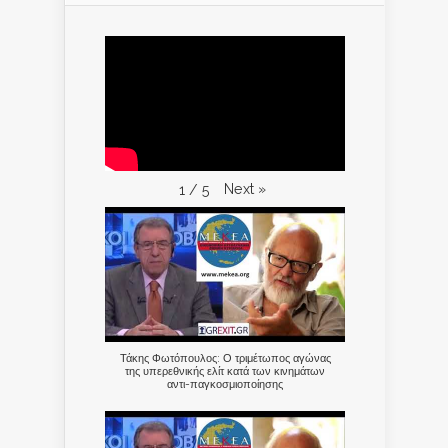
Next
»
1
/
5
Τάκης Φωτόπουλος: Ο τριμέτωπος αγώνας
της υπερεθνικής ελίτ κατά των κινημάτων
αντι-παγκοσμιοποίησης