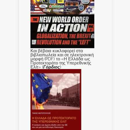
Και βέβαια κυκλοφορεί στα
βιβλιοπωλεία και σε ηλεκτρονική
μορφή (PDF) το «Η Ελλάδα ως
Προτεκτοράτο της Υπερεθνικής
Ελίτ» (
Γόρδιος
)