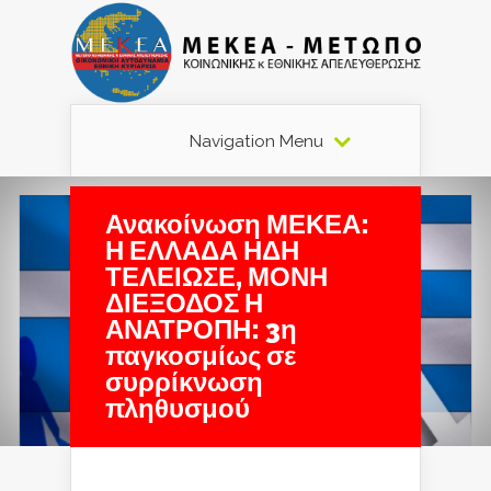
Navigation Menu
Ανακοίνωση ΜΕΚΕΑ:
Η ΕΛΛΑΔΑ ΗΔΗ
ΤΕΛΕΙΩΣΕ, ΜΟΝΗ
ΔΙΕΞΟΔΟΣ Η
ΑΝΑΤΡΟΠΗ: 3η
παγκοσμίως σε
συρρίκνωση
πληθυσμού