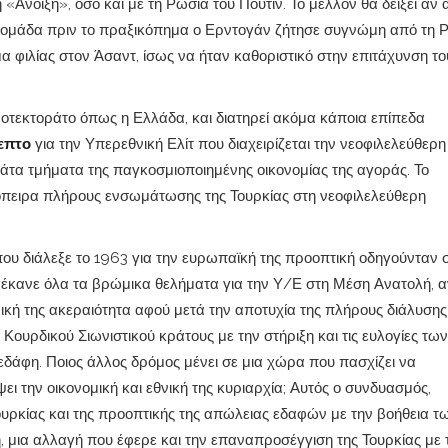
Άνοιξη», όσο και με τη Ρωσία του Πούτιν. Το μέλλον θα δείξει αν 
βδομάδα πριν το πραξικόπημα ο Ερντογάν ζήτησε συγνώμη από τη 
α φιλίας στον Άσαντ, ίσως να ήταν καθοριστικό στην επιτάχυνση το
οτεκτοράτο όπως η Ελλάδα, και διατηρεί ακόμα κάποια επίπεδα
επτο
για την Υπερεθνική Ελίτ που διαχειρίζεται την νεοφιλελεύθερη
ράτα τμήματα της παγκοσμιοποιημένης οικονομίας της αγοράς. Το
πειρα πλήρους ενσωμάτωσης της Τουρκίας στη νεοφιλελεύθερη
 που διάλεξε το 1963 για την ευρωπαϊκή της προοπτική οδηγούνταν 
υ έκανε όλα τα βρώμικα θελήματα για την Υ/Ε στη Μέση Ανατολή, α
ική της ακεραιότητα αφού μετά την αποτυχία της πλήρους διάλυσης
Κουρδικού Σιωνιστικού κράτους με την στήριξη και τις ευλογίες των
εδάφη. Ποιος άλλος δρόμος μένει σε μια χώρα που πασχίζει να
ι την οικονομική και εθνική της κυριαρχία; Αυτός ο συνδυασμός,
ουρκίας και της προοπτικής της απώλειας εδαφών με την βοήθεια τ
, μια αλλαγή που έφερε και την επαναπροσέγγιση της Τουρκίας με 