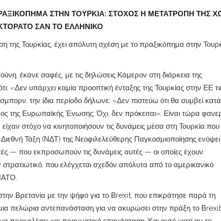
ΠΡΑΞΙΚΟΠΗΜΑ ΣΤΗΝ ΤΟΥΡΚΙΑ: ΣΤΟΧΟΣ Η ΜΕΤΑΤΡΟΠΗ ΤΗΣ Χ
ΚΤΟΡΑΤΟ ΣΑΝ ΤΟ ΕΛΛΗΝΙΚΟ
ωση της Τουρκίας, έχει απόλυτη σχέση με το πραξικόπημα στην Τουρ
 Ιούνη, έκανε σαφές, με τις δηλώσεις Κάμερον στη διάρκεια της
 ότι: «Δεν υπάρχει καμία προοπτική ένταξης της Τουρκίας στην ΕΕ τι
σμπορν, την ίδια περίοδο δήλωνε: «Δεν πιστεύω ότι θα συμβεί κατά
έλος της Ευρωπαϊκής Ένωσης; Όχι, δεν πρόκειται». Είναι τώρα φανερ
 είχαν στόχο να κινητοποιήσουν τις δυνάμεις μέσα στη Τουρκία που
 Διεθνή Τάξη (ΝΔΤ) της Νεοφιλελεύθερης Παγκοσμιοποίησης ενόψει
ές — που εκπροσωπούν τις δυνάμεις αυτές — οι οποίες έχουν
ν στρατιωτικό, που ελέγχεται σχεδόν απόλυτα από το αμερικανικό
ΝΑΤΟ.
στην Βρετανία με την ψήφο για το Βrexit, που επικράτησε παρά τη
ι μια πελώρια αντεπανάσταση για να ακυρώσει στην πράξη το Βrexit