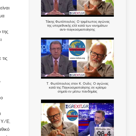
είναι
ίμα
Τάκης Φωτόπουλος: Ο τριμέτωπος αγώνας
της υπερεθνικής ελίτ κατά των κινημάτων
αντι-παγκοσμιοποίησης
 της
ι
 τις
ν
Τ. Φωτόπουλος στον Κ. Ουίλς: Ο αγώνας
κατά της Παγκοσμιοποίησης σε κρίσιμο
σημείο εν μέσω πανδημίας
νο
α
 Υ/Ε,
αθικό