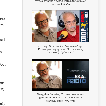
αγώνα κατά της παγκοσμιοποίησης διεθνώς
και στην Ελλάδα
εται
την
 από
Ο Τάκης Φωτόπουλος "καρφώνει" την
Παγκοσμιοποίηση σε εφ'όλης της ύλης
πό
συνέντευξη (3/7/2017)
θούν
ς
 σε
τας
Τάκης Φωτόπουλος: Το αποτέλεσμα των
βρετανικών εκλογών, το Brexit και οι
εξελίξεις στη Μ. Ανατολή
ιξε