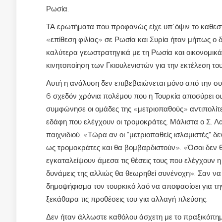
Ρωσία.
ΤΑ ερωτήματα που προφανώς είχε υπ΄όψιν το καθεσ
«επίθεση φιλίας» σε Ρωσία και Συρία ήταν μήπως ο δ
καλύτερα γεωστρατηγικά με τη Ρωσία και οικονομικά
κινητοποίηση των Γκιουλενιστών για την εκτέλεση τ
Αυτή η ανάλυση δεν επιβεβαιώνεται μόνο από την συ
6 σχεδόν χρόνια πολέμου που η Τουρκία αποσύρει ουσ
συμφώνησε οι ομάδες της «μετριοπαθούς» αντιπολίτε
εδάφη που ελέγχουν οι τρομοκράτες. Μάλιστα ο Σ. Λα
παιχνιδιού. «Τώρα αν οι “μετριοπαθείς ισλαμιστές” 
ως τρομοκράτες και θα βομβαρδιστούν». «Όσοι δεν 
εγκαταλείψουν άμεσα τις θέσεις τους που ελέγχουν η 
δυνάμεις της αλλιώς θα θεωρηθεί συνένοχη». Σαν να 
δημοψήφισμα τον τουρκικό λαό να αποφασίσει για τη
ξεκάθαρα τις προθέσεις του για αλλαγή πλεύσης.
Δεν ήταν άλλωστε καθόλου άσχετη με το πραξικόπη