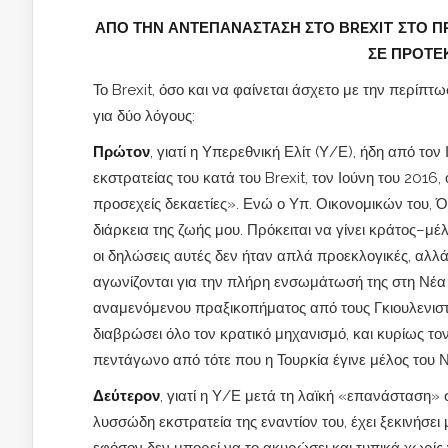
ΑΠΟ ΤΗΝ ΑΝΤΕΠΑΝΑΣΤΑΣΗ ΣΤΟ Β
REXIT ΣΤΟ 
ΣΕ ΠΡΟΤΕ
Το Brexit, όσο και να φαίνεται άσχετο με την περίπτ
για δύο λόγους:
Πρώτον
, γιατί η Υπερεθνική Ελίτ (Υ/Ε), ήδη από τον
εκστρατείας του κατά του Brexit, τον Ιούνη του 2016,
προσεχείς δεκαετίες». Ενώ ο Υπ. Οικονομικών του, Ό
διάρκεια της ζωής μου. Πρόκειται να γίνει κράτος–μ
οι δηλώσεις αυτές δεν ήταν απλά προεκλογικές, αλλά
αγωνίζονται για την πλήρη ενσωμάτωσή της στη Νέα
αναμενόμενου πραξικοπήματος από τους Γκιουλενιστ
διαβρώσει όλο τον κρατικό μηχανισμό, και κυρίως το
πεντάγωνο από τότε που η Τουρκία έγινε μέλος του 
Δεύτερον
, γιατί η Υ/Ε μετά τη λαϊκή «επανάσταση» 
λυσσώδη εκστρατεία της εναντίον του, έχει ξεκινήσε