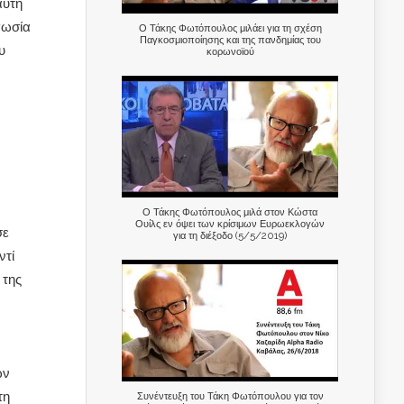
αυτή
Ρωσία
Ο Τάκης Φωτόπουλος μιλάει για τη σχέση
Παγκοσμιοποίησης και της πανδημίας του
υ
κορωνοϊού
Ο Τάκης Φωτόπουλος μιλά στον Κώστα
Ουίλς εν όψει των κρίσιμων Ευρωεκλογών
σε
για τη διέξοδο (5/5/2019)
ντί
 της
ων
τη
Συνέντευξη του Τάκη Φωτόπουλου για τον