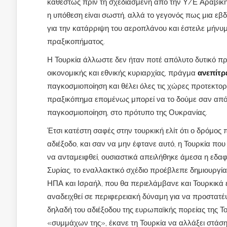
καθεστώς πριν τη σχεδιασμένη από την Υ/Ε Αραβική «
η υπόθεση είναι σωστή, αλλά το γεγονός πως μια ε
για την κατάρριψη του αεροπλάνου και έστειλε μήνυμ
πραξικοπήματος.
Η Τουρκία άλλωστε δεν ήταν ποτέ απόλυτο δυτικό πρ
οικονομικής και εθνικής κυριαρχίας, πράγμα
ανεπίτρ
παγκοσμιοποίηση και θέλει όλες τις χώρες προτεκτο
πραξικόπημα επομένως μπορεί να το δούμε σαν από
παγκοσμιοποίηση, στο πρότυπο της Ουκρανίας.
Έτσι κατέστη σαφές στην τουρκική ελίτ ότι ο δρόμος
αδιέξοδο, και σαν να μην έφτανε αυτό, η Τουρκία πο
να ανταμειφθεί, ουσιαστικά απειλήθηκε άμεσα η εδαφ
Συρίας, το εναλλακτικό σχέδιο προέβλεπε δημιουργία 
ΗΠΑ και Ισραήλ, που θα περιελάμβανε και Τουρκικά 
αναδειχθεί σε περιφερειακή δύναμη για να προστατέψε
δηλαδή του αδιέξοδου της ευρωπαϊκής πορείας της Τ
«συμμάχων της», έκανε τη Τουρκία να αλλάξει στάση