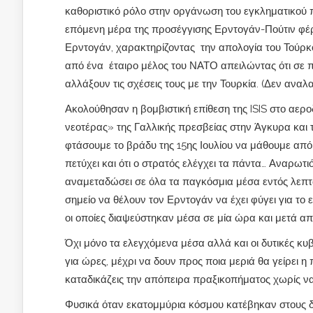
καθοριστικό ρόλο στην οργάνωση του εγκληματικού 
επόμενη μέρα της προσέγγισης Ερντογάν-Πούτιν φέρ
Ερντογάν, χαρακτηρίζοντας την απολογία του Τούρ
από ένα έταιρο μέλος του ΝΑΤΟ απειλώντας ότι σε 
αλλάξουν τις σχέσεις τους με την Τουρκία. (Δεν ανα
Ακολούθησαν η βομβιστική επίθεση της ISIS στο αερο
νεοτέρας» της Γαλλικής πρεσβείας στην Άγκυρα και τ
φτάσουμε το βράδυ της 15ης Ιουλίου να μάθουμε από ό
πετύχει και ότι ο στρατός ελέγχει τα πάντα… Αναρωτι
αναμεταδώσει σε όλα τα παγκόσμια μέσα εντός λεπτ
σημείο να θέλουν τον Ερντογάν να έχει φύγει για το 
οι οποίες διαψεύστηκαν μέσα σε μία ώρα και μετά α
Όχι μόνο τα ελεγχόμενα μέσα αλλά και οι δυτικές κυ
για ώρες, μέχρι να δουν προς ποια μεριά θα γείρει η
καταδικάζεις την απόπειρα πραξικοπήματος χωρίς να
Φυσικά όταν εκατομμύρια κόσμου κατέβηκαν στους 