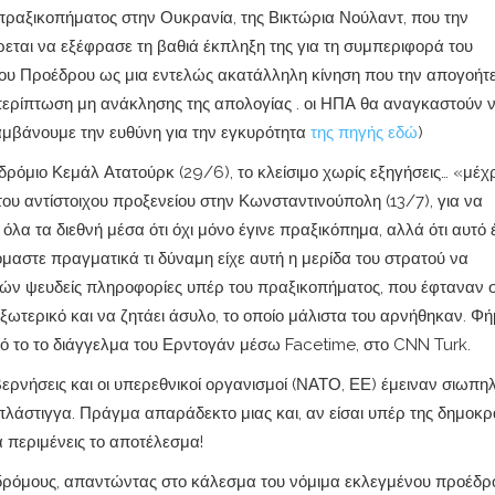
πραξικοπήματος στην Ουκρανία, της Βικτώρια Νούλαντ, που την
εται να εξέφρασε τη βαθιά έκπληξη της για τη συμπεριφορά του
κου Προέδρου ως μια εντελώς ακατάλληλη κίνηση που την απογοήτ
περίπτωση μη ανάκλησης της απολογίας . οι ΗΠΑ θα αναγκαστούν 
λαμβάνουμε την ευθύνη για την εγκυρότητα
της πηγής εδώ
)
δρόμιο Κεμάλ Ατατούρκ (29/6), το κλείσιμο χωρίς εξηγήσεις… «μέχρ
ου αντίστοιχου προξενείου στην Κωνσταντινούπολη (13/7), για να
λα τα διεθνή μέσα ότι όχι μόνο έγινε πραξικόπημα, αλλά ότι αυτό 
όμαστε πραγματικά τι δύναμη είχε αυτή η μερίδα του στρατού να
ών ψευδείς πληροφορίες υπέρ του πραξικοπήματος, που έφταναν 
εξωτερικό και να ζητάει άσυλο, το οποίο μάλιστα του αρνήθηκαν. Φ
πό το το διάγγελμα του Ερντογάν μέσω Facetime, στο CNN Turk.
βερνήσεις και οι υπερεθνικοί οργανισμοί (ΝΑΤΟ, ΕΕ) έμειναν σιωπη
 πλάστιγγα. Πράγμα απαράδεκτο μιας και, αν είσαι υπέρ της δημοκρ
 περιμένεις το αποτέλεσμα!
δρόμους, απαντώντας στο κάλεσμα του νόμιμα εκλεγμένου προέδρ