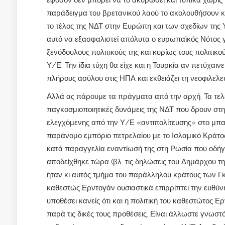
εφόσον δεν μπορεί να το ακυρώσει και τυπικά χωρίς 
παράδειγμα του βρετανικού λαού το ακολουθήσουν και
το τέλος της ΝΔΤ στην Ευρώπη και των σχεδίων της
αυτό να εξασφαλιστεί απόλυτα ο ευρωπαϊκός Νότος γι
ξενόδουλους πολιτικούς της και κυρίως τους πολιτικ
Υ/Ε. Την ίδια τύχη θα είχε και η Τουρκία αν πετύχα
πλήρους ασύλου στις ΗΠΑ και εκθειάζει τη νεοφιλελ
Αλλά ας πάρουμε τα πράγματα από την αρχή. Τα τελε
παγκοσμιοποιητικές δυνάμεις της ΝΔΤ που δρουν στη 
ελεγχόμενης από την Υ/Ε «αντιπολίτευσης» στο μπαα
παράνομο εμπόριο πετρελαίου με το Ισλαμικό Κράτος, 
κατά παραγγελία εναντίωσή της στη Ρωσία που οδήγ
αποδείχθηκε τώρα (βλ. τις δηλώσεις του Δημάρχου τ
ήταν κι αυτός τμήμα του παράλληλου κράτους των Γκ
καθεστώς Ερντογάν ουσιαστικά επιρρίπτει την ευθύνη
υποθέσει κανείς ότι και η πολιτική του καθεστώτος 
παρά τις δικές τους προθέσεις. Είναι άλλωστε γνωστό