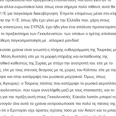
να προκαλέσει και πραγματική επανάσταση. Και αυτό γιατί αν το
 άλλοι ευρωπαϊκοί λαοί, όπως είναι σήμερα πολύ πιθανό, αυτό θα 
 Υ/Ε για παγκόσμια διακυβέρνηση. Έπρεπε επομένως μέσα στο κλ
α την Υ/Ε, όπως ήδη έχει γίνει με την Ελλάδα που, χάρη στους
ούς απατεώνες του ΣΥΡΙΖΑ, έχει ήδη γίνει ένα απόλυτο προτεκτοράτο
ινε το πραξικόπημα των Γκιουλενιστών, των οποίων ο ηγέτης απολαύε
εύθερη παγκοσμιοποίηση με …ισλαμικό μανδύα!
υταία χρόνια είναι γνωστή η πλήρης ευθυγράμμιση της Τουρκίας με
Μέση Ανατολή, είτε με τη μορφή στήριξης και εκπαίδευσης της
θικό καθεστώς της Συρίας με στόχο την ανατροπή του, είτε με το
είτε με τους στενούς δεσμούς με τις χώρες του Κόλπου, είτε με τη
ησε και στην κατάρριψη του ρωσικού μαχητικού. Όμως, όπως
ης Άγκυρας), ο Τούρκος πιλότος που κατέρριψε το ρωσικό αεροπλά
ιουλενιστών, που τώρα συνελήφθη μαζί με τους στασιαστές, και το
 για την πράξη αυτή στους Γκιουλενιστές. Εύκολα λοιπόν μπορεί ν
Ερντογάν όλα αυτά τα χρόνια εκπροσωπούσε πιο πολύ τις πιέσεις της
 ότι ο Ερντογάν είχε άριστες σχέσεις τόσο με τον Άσαντ και το μπα