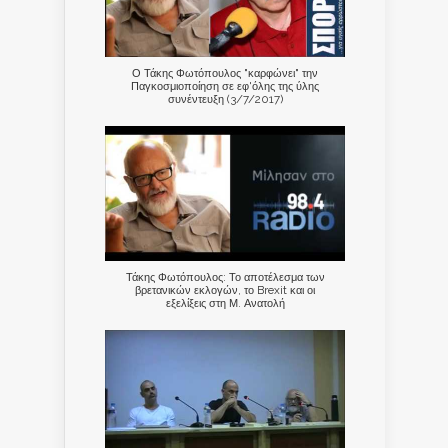
Ο Τάκης Φωτόπουλος "καρφώνει" την
Παγκοσμιοποίηση σε εφ'όλης της ύλης
συνέντευξη (3/7/2017)
Τάκης Φωτόπουλος: Το αποτέλεσμα των
βρετανικών εκλογών, το Brexit και οι
εξελίξεις στη Μ. Ανατολή