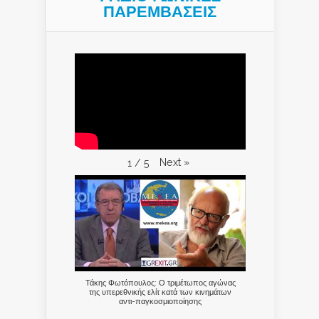
ΠΑΡΕΜΒΑΣΕΙΣ
Next
»
1
/
5
Τάκης Φωτόπουλος: Ο τριμέτωπος αγώνας
της υπερεθνικής ελίτ κατά των κινημάτων
αντι-παγκοσμιοποίησης