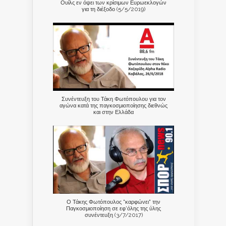
Ουίλς εν όψει των κρίσιμων Ευρωεκλογών
για τη διέξοδο (5/5/2019)
Συνέντευξη του Τάκη Φωτόπουλου για τον
αγώνα κατά της παγκοσμιοποίησης διεθνώς
και στην Ελλάδα
Ο Τάκης Φωτόπουλος "καρφώνει" την
Παγκοσμιοποίηση σε εφ'όλης της ύλης
συνέντευξη (3/7/2017)