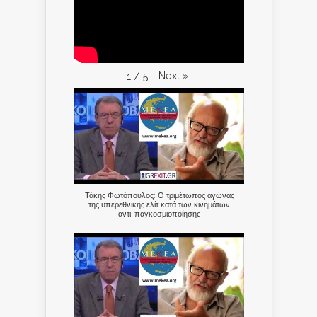
Next
»
1
/
5
Τάκης Φωτόπουλος: Ο τριμέτωπος αγώνας
της υπερεθνικής ελίτ κατά των κινημάτων
αντι-παγκοσμιοποίησης