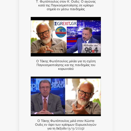
Τ. Φωτόπουλος στον Κ. Ουίλς: Ο αγώνας
κατά της Παγκοσμιοποίησης σε κρίσιμο
σημείο εν μέσω πανδημίας
Ο Τάκης Φωτόπουλος μιλάει για τη σχέση
Παγκοσμιοποίησης και της πανδημίας του
κορωνοϊού
Ο Τάκης Φωτόπουλος μιλά στον Κώστα
Ουίλς εν όψει των κρίσιμων Ευρωεκλογών
για τη διέξοδο (5/5/2019)