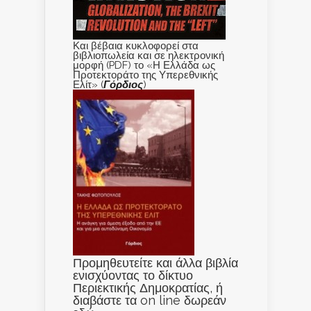
Και βέβαια κυκλοφορεί στα
βιβλιοπωλεία και σε ηλεκτρονική
μορφή (PDF) το «Η Ελλάδα ως
Προτεκτοράτο της Υπερεθνικής
Ελίτ» (
Γόρδιος
)
Προμηθευτείτε και άλλα βιβλία
ενισχύοντας το δίκτυο
Περιεκτικής Δημοκρατίας, ή
διαβάστε τα on line δωρεάν