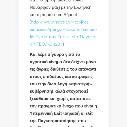
στην ιστορική πλατεία Τριών
Ναυάρχων μαζί με την Ελληνική
και τη σημαία του Δήμου).
[
http://www.newsit.gr/topikes-
eidhseis/Apergia-Ekapsan-simaia-
tis-Eyropaikis-Enosis-sto-Nayplio-
VINTEO/569284
]
Και λέμε σίγουρα γιατί το
αγροτικό κίνημα δεν δείχνει μόνο
τις άγριες διαθέσεις του απέναντι
στους επίδοξους καταστροφείς
του (την δωσίλογη «αριστερή»
κυβέρνηση)
,
αλλά στοχοποιεί
ξεκάθαρα και χωρίς αυταπάτες
τον πραγματικό ένοχο που είναι η
Υπερεθνική Ελίτ (δηλαδή οι ελίτ
της Παγκοσμιοποίησης που