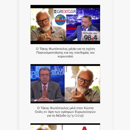
Ο Τάκης Φωτόπουλος μιλάει για τη σχέση
Παγκοσμιοποίησης και της πανδημίας του
κορωνοϊού
Ο Τάκης Φωτόπουλος μιλά στον Κώστα
Ουίλς εν όψει των κρίσιμων Ευρωεκλογών
για τη διέξοδο (5/5/2019)