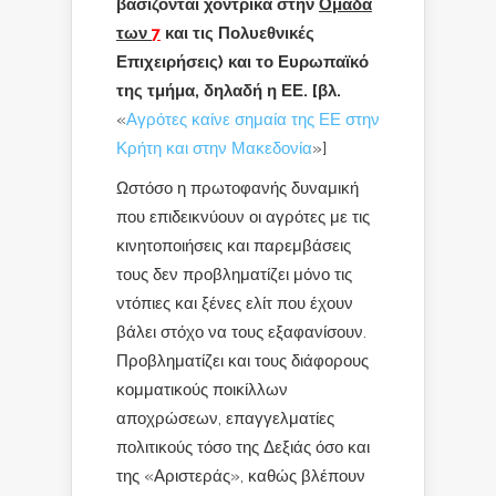
βασίζονται χοντρικά στην
Ομάδα
των
7
και τις Πολυεθνικές
Επιχειρήσεις) και το Ευρωπαϊκό
της τμήμα, δηλαδή η ΕΕ. [βλ.
«
Αγρότες καίνε σημαία της ΕΕ στην
Κρήτη και στην Μακεδονία
»]
Ωστόσο η πρωτοφανής δυναμική
που επιδεικνύουν οι αγρότες με τις
κινητοποιήσεις και παρεμβάσεις
τους δεν προβληματίζει μόνο τις
ντόπιες και ξένες ελίτ που έχουν
βάλει στόχο να τους εξαφανίσουν.
Προβληματίζει και τους διάφορους
κομματικούς ποικίλλων
αποχρώσεων, επαγγελματίες
πολιτικούς τόσο της Δεξιάς όσο και
της «Αριστεράς», καθώς βλέπουν