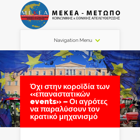
Navigation Menu
Όχι στην κοροϊδία των
«επαναστατικών
events» – Οι αγρότες
να παραλύσουν τον
κρατικό μηχανισμό