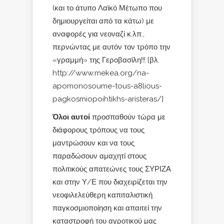
(και το άτυπο Λαϊκό Μέτωπο που
δημιουργείται από τα κάτω) με
αναφορές για νεοναζί κ.λπ.,
περνώντας με αυτόν τον τρόπο την
«γραμμή» της Γεροβασίλη!!! [βλ.
http://www.mekea.org/na-
apomonosoume-tous-a8lious-
pagkosmiopoihtikhs-aristeras/]
Όλοι αυτοί
προσπαθούν τώρα με
διάφορους τρόπους να τους
μαντρώσουν και να τους
παραδώσουν αμαχητί στους
πολιτικούς απατεώνες τους ΣΥΡΙΖΑ
και στην Υ/Ε που διαχειρίζεται την
νεοφιλελεύθερη καπιταλιστική
παγκοσμιοποίηση και απαιτεί την
καταστροφή του αγροτικού μας