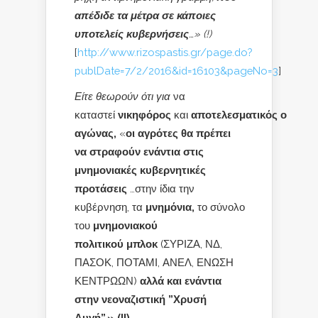
απέδιδε τα μέτρα σε κάποιες
υποτελείς κυβερνήσεις
…» (!)
[
http://www.rizospastis.gr/page.do?
publDate=7/2/2016&id=16103&pageNo=3
]
Είτε θεωρούν ότι για
να
καταστεί
νικηφόρος
και
αποτελεσματικός ο
αγώνας,
«
οι αγρότες θα πρέπει
να στραφούν ενάντια
στις
μνημονιακές κυβερνητικές
προτάσεις
…στην ίδια την
κυβέρνηση, τα
μνημόνια,
το σύνολο
του
μνημονιακού
πολιτικού μπλοκ
(ΣΥΡΙΖΑ, ΝΔ,
ΠΑΣΟΚ, ΠΟΤΑΜΙ, ΑΝΕΛ, ΕΝΩΣΗ
ΚΕΝΤΡΩΩΝ)
αλλά και ενάντια
στην νεοναζιστική ”Χρυσή
Αυγή”.»
(!!)