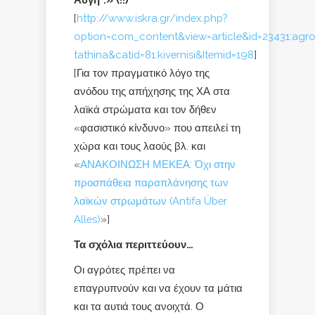
[
http://www.iskra.gr/index.php?
option=com_content&view=article&id=23431:agro
tathina&catid=81:kivernisi&Itemid=198
]
[Για τον πραγματικό λόγο της
ανόδου της απήχησης της ΧΑ στα
λαϊκά στρώματα και τον δήθεν
«φασιστικό κίνδυνο» που απειλεί τη
χώρα και τους λαούς βλ. και
«
ΑΝΑΚΟΙΝΩΣΗ ΜΕΚΕΑ: Όχι στην
προσπάθεια παραπλάνησης των
λαϊκών στρωμάτων (Antifa Über
Alles)
»]
Τα σχόλια περιττεύουν…
Οι αγρότες πρέπει να
επαγρυπνούν και να έχουν τα μάτια
και τα αυτιά τους ανοιχτά. Ο