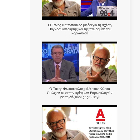
Ο Τάκης Φωτόπουλος μιλάει για τη σχέση
Παγκοσμιοποίησης και της πανδημίας του
κορωνοϊού
Ο Τάκης Φωτόπουλος μιλά στον Κώστα
Ουίλς εν όψει των κρίσιμων Ευρωεκλογών
για τη διέξοδο (5/5/2019)