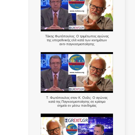
Τάκης Φωτόπουλος: Ο τριμέτωπος αγώνας
της υπερεθνικής ελίτ κατά των κινημάτων
αντι-παγκοσμιοποίησης
Τ. Φωτόπουλος στον Κ. Ουίλς: Ο αγώνας
κατά της Παγκοσμιοποίησης σε κρίσιμο
σημείο εν μέσω πανδημίας