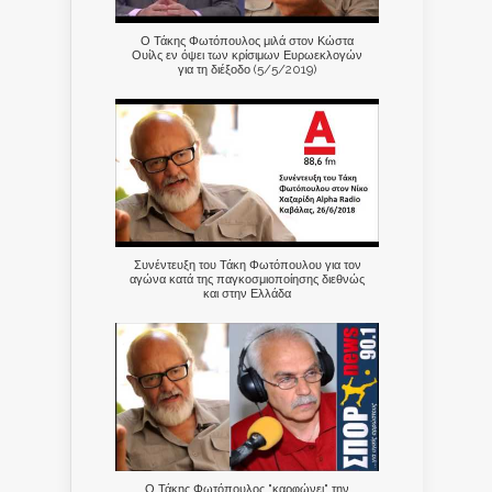
Ο Τάκης Φωτόπουλος μιλά στον Κώστα
Ουίλς εν όψει των κρίσιμων Ευρωεκλογών
για τη διέξοδο (5/5/2019)
Συνέντευξη του Τάκη Φωτόπουλου για τον
αγώνα κατά της παγκοσμιοποίησης διεθνώς
και στην Ελλάδα
Ο Τάκης Φωτόπουλος "καρφώνει" την