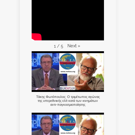
Next
»
1
/
5
Τάκης Φωτόπουλος: Ο τριμέτωπος αγώνας
της υπερεθνικής ελίτ κατά των κινημάτων
αντι-παγκοσμιοποίησης