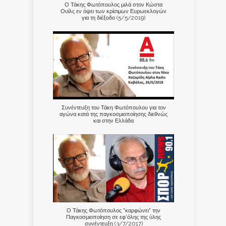
Ο Τάκης Φωτόπουλος μιλά στον Κώστα
Ουίλς εν όψει των κρίσιμων Ευρωεκλογών
για τη διέξοδο (5/5/2019)
Συνέντευξη του Τάκη Φωτόπουλου για τον
αγώνα κατά της παγκοσμιοποίησης διεθνώς
και στην Ελλάδα
Ο Τάκης Φωτόπουλος "καρφώνει" την
Παγκοσμιοποίηση σε εφ'όλης της ύλης
συνέντευξη (3/7/2017)