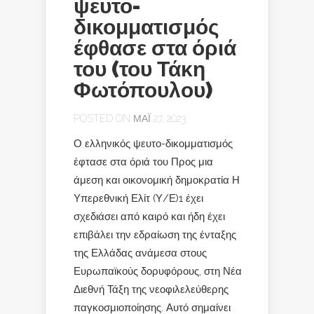
ψευτο-
δικομματισμός
έφθασε στα όριά
του (του Τάκη
Φωτόπουλου)
POSTED ON ΜΆΙ 27, 2023
Ο ελληνικός ψευτο-δικομματισμός
έφτασε στα όριά του Προς μια
άμεση και οικονομική δημοκρατία Η
Υπερεθνική Ελίτ (Υ/Ε)1 έχει
σχεδιάσει από καιρό και ήδη έχει
επιβάλει την εδραίωση της ένταξης
της Ελλάδας ανάμεσα στους
Ευρωπαϊκούς δορυφόρους, στη Νέα
Διεθνή Τάξη της νεοφιλελεύθερης
παγκοσμιοποίησης. Αυτό σημαίνει