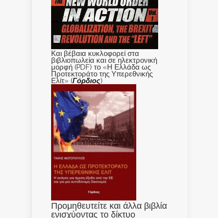
Και βέβαια κυκλοφορεί στα
βιβλιοπωλεία και σε ηλεκτρονική
μορφή (PDF) το «Η Ελλάδα ως
Προτεκτοράτο της Υπερεθνικής
Ελίτ» (
Γόρδιος
)
Προμηθευτείτε και άλλα βιβλία
ενισχύοντας το δίκτυο