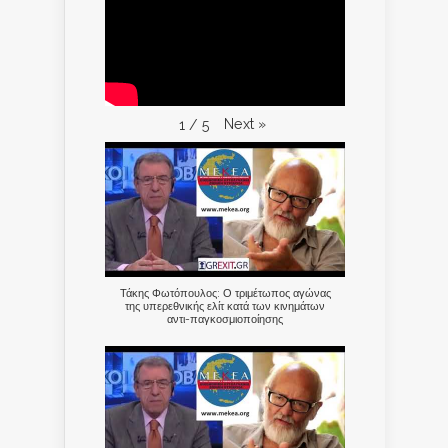
Next
»
1
/
5
Τάκης Φωτόπουλος: Ο τριμέτωπος αγώνας
της υπερεθνικής ελίτ κατά των κινημάτων
αντι-παγκοσμιοποίησης