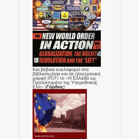
Και βέβαια κυκλοφορεί στα
βιβλιοπωλεία και σε ηλεκτρονική
μορφή (PDF) το «Η Ελλάδα ως
Προτεκτοράτο της Υπερεθνικής
Ελίτ» (
Γόρδιος
)