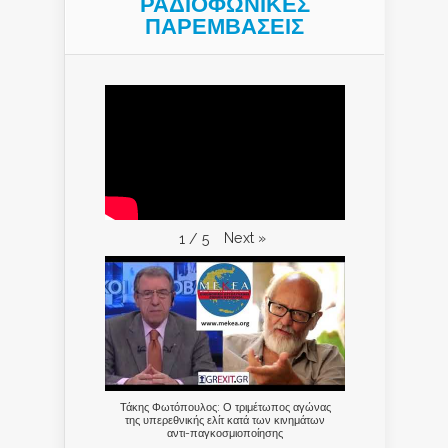
ΡΑΔΙΟΦΩΝΙΚΕΣ
ΠΑΡΕΜΒΑΣΕΙΣ
Next
»
1
/
5
Τάκης Φωτόπουλος: Ο τριμέτωπος αγώνας
της υπερεθνικής ελίτ κατά των κινημάτων
αντι-παγκοσμιοποίησης