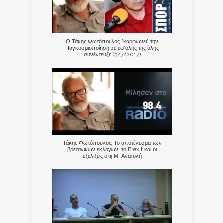
Ο Τάκης Φωτόπουλος "καρφώνει" την
Παγκοσμιοποίηση σε εφ'όλης της ύλης
συνέντευξη (3/7/2017)
Τάκης Φωτόπουλος: Το αποτέλεσμα των
βρετανικών εκλογών, το Brexit και οι
εξελίξεις στη Μ. Ανατολή