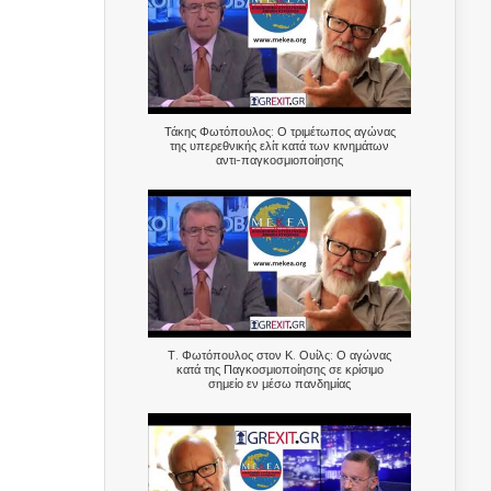
Τάκης Φωτόπουλος: Ο τριμέτωπος αγώνας
της υπερεθνικής ελίτ κατά των κινημάτων
αντι-παγκοσμιοποίησης
Τ. Φωτόπουλος στον Κ. Ουίλς: Ο αγώνας
κατά της Παγκοσμιοποίησης σε κρίσιμο
σημείο εν μέσω πανδημίας