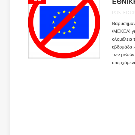
ΕΘΝΙΚ
POSTED ON 
Βαρυσήμαν
(ΜΕΚΕΑ) γι
ολομέλεια 
εβδομάδα 
των μελών 
επερχόμενε