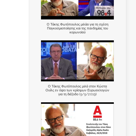
Ο Τάκης Φωτόπουλος μιλάει για τη σχέση
Παγκοσμιοποίησης και της πανδημίας του
κορωνοϊού
Ο Τάκης Φωτόπουλος μιλά στον Κώστα
Ουίλς εν όψει των κρίσιμων Ευρωεκλογών
για τη διέξοδο (5/5/2019)