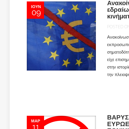
Ανακοί
ΙΟΎΝ
εδραίω
09
κινήμα
POSTED ON 
Ανακοίνωση
εκπροσωπού
σηματοδότη
είχε επισημ
στην ιστορ
την πλειοψ
ΒΑΡΥΣ
ΜΑΡ
ΕΥΡΩΕ
11