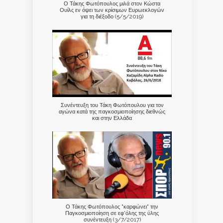
Ο Τάκης Φωτόπουλος μιλά στον Κώστα
Ουίλς εν όψει των κρίσιμων Ευρωεκλογών
για τη διέξοδο (5/5/2019)
Συνέντευξη του Τάκη Φωτόπουλου για τον
αγώνα κατά της παγκοσμιοποίησης διεθνώς
και στην Ελλάδα
Ο Τάκης Φωτόπουλος "καρφώνει" την
Παγκοσμιοποίηση σε εφ'όλης της ύλης
συνέντευξη (3/7/2017)