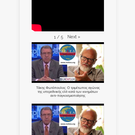
Next
»
1
/
5
Τάκης Φωτόπουλος: Ο τριμέτωπος αγώνας
της υπερεθνικής ελίτ κατά των κινημάτων
αντι-παγκοσμιοποίησης