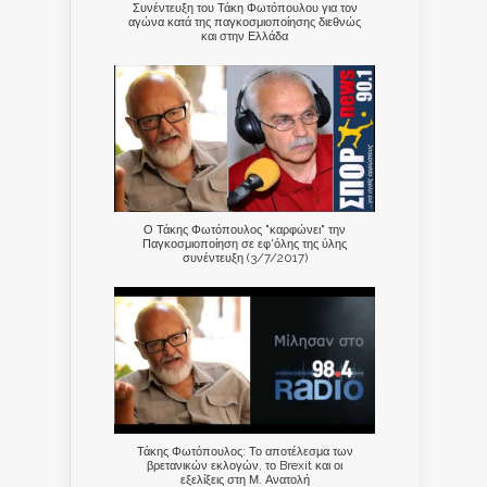
Συνέντευξη του Τάκη Φωτόπουλου για τον
αγώνα κατά της παγκοσμιοποίησης διεθνώς
και στην Ελλάδα
Ο Τάκης Φωτόπουλος "καρφώνει" την
Παγκοσμιοποίηση σε εφ'όλης της ύλης
συνέντευξη (3/7/2017)
Τάκης Φωτόπουλος: Το αποτέλεσμα των
βρετανικών εκλογών, το Brexit και οι
εξελίξεις στη Μ. Ανατολή