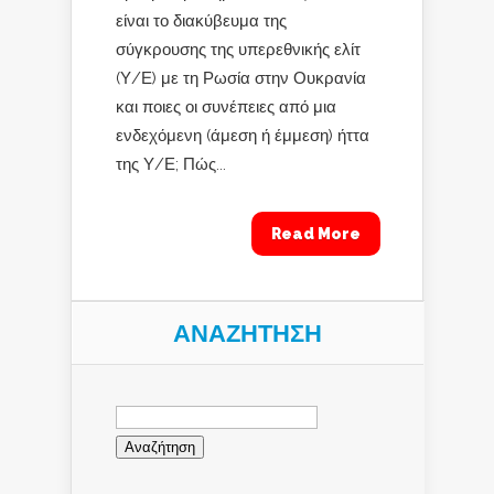
είναι το διακύβευμα της
σύγκρουσης της υπερεθνικής ελίτ
(Υ/Ε) με τη Ρωσία στην Ουκρανία
και ποιες οι συνέπειες από μια
ενδεχόμενη (άμεση ή έμμεση) ήττα
της Υ/Ε; Πώς...
Read More
ΑΝΑΖΉΤΗΣΗ
Αναζήτηση
για: