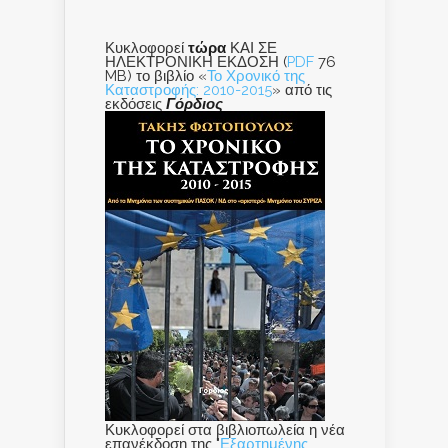
Κυκλοφορεί
τώρα
ΚΑΙ ΣΕ
ΗΛΕΚΤΡΟΝΙΚΗ ΕΚΔΟΣΗ (
PDF
76
MB) το βιβλίο «
Το Χρονικό της
Καταστροφής: 2010-2015
» από τις
εκδόσεις
Γόρδιος
Κυκλοφορεί στα βιβλιοπωλεία η νέα
επανέκδοση της "
Εξαρτημένης