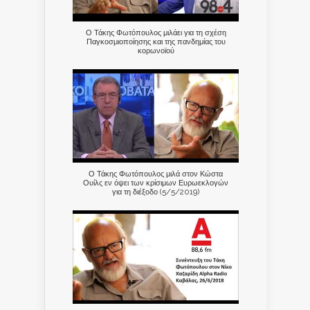
Ο Τάκης Φωτόπουλος μιλάει για τη σχέση
Παγκοσμιοποίησης και της πανδημίας του
κορωνοϊού
Ο Τάκης Φωτόπουλος μιλά στον Κώστα
Ουίλς εν όψει των κρίσιμων Ευρωεκλογών
για τη διέξοδο (5/5/2019)