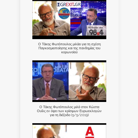
Ο Τάκης Φωτόπουλος μιλάει για τη σχέση
Παγκοσμιοποίησης και της πανδημίας του
κορωνοϊού
Ο Τάκης Φωτόπουλος μιλά στον Κώστα
Ουίλς εν όψει των κρίσιμων Ευρωεκλογών
για τη διέξοδο (5/5/2019)