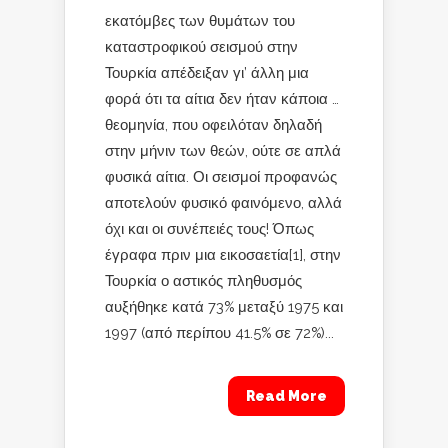
εκατόμβες των θυμάτων του
καταστροφικού σεισμού στην
Τουρκία απέδειξαν γι’ άλλη μια
φορά ότι τα αίτια δεν ήταν κάποια …
θεομηνία, που οφειλόταν δηλαδή
στην μήνιν των θεών, ούτε σε απλά
φυσικά αίτια. Οι σεισμοί προφανώς
αποτελούν φυσικό φαινόμενο, αλλά
όχι και οι συνέπειές τους! Όπως
έγραφα πριν μια εικοσαετία[1], στην
Τουρκία ο αστικός πληθυσμός
αυξήθηκε κατά 73% μεταξύ 1975 και
1997 (από περίπου 41.5% σε 72%)...
Read More