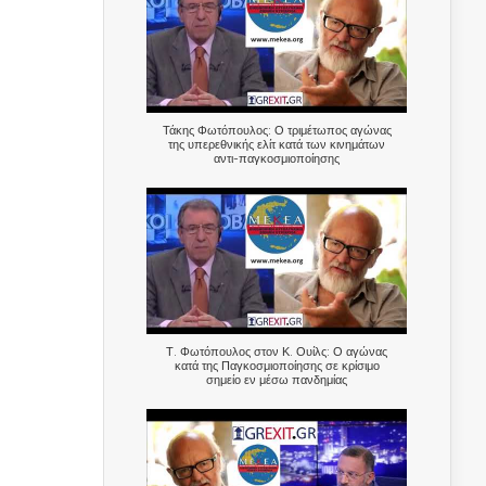
Τάκης Φωτόπουλος: Ο τριμέτωπος αγώνας
της υπερεθνικής ελίτ κατά των κινημάτων
αντι-παγκοσμιοποίησης
Τ. Φωτόπουλος στον Κ. Ουίλς: Ο αγώνας
κατά της Παγκοσμιοποίησης σε κρίσιμο
σημείο εν μέσω πανδημίας