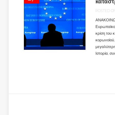
καταστ
POSTED ON 
ΑΝΑΚΟΙΝΩ
Ευρωπαϊκοί
κρίση του 
κορωνοϊού,
μεγαλύτερη
Ιστορία, σ