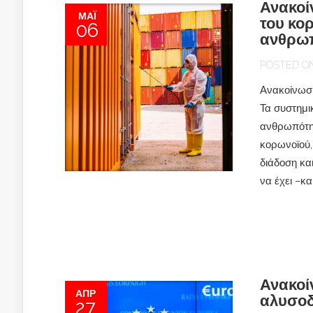
Ανακοί
ΜΆΙ
του κορ
06
ανθρω
POSTED ON 
Ανακοίνωση
Τα συστημικ
ανθρωπότητ
κορωνοϊού,
διάδοση κα
να έχει –κα
Ανακοί
ΑΠΡ
αλυσοδ
27