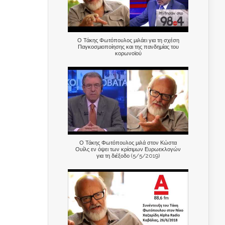
Ο Τάκης Φωτόπουλος μιλάει για τη σχέση
Παγκοσμιοποίησης και της πανδημίας του
κορωνοϊού
Ο Τάκης Φωτόπουλος μιλά στον Κώστα
Ουίλς εν όψει των κρίσιμων Ευρωεκλογών
για τη διέξοδο (5/5/2019)