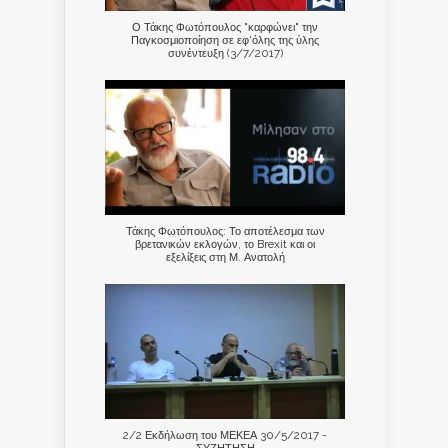
Ο Τάκης Φωτόπουλος "καρφώνει" την
Παγκοσμιοποίηση σε εφ'όλης της ύλης
συνέντευξη (3/7/2017)
Τάκης Φωτόπουλος: Το αποτέλεσμα των
βρετανικών εκλογών, το Brexit και οι
εξελίξεις στη Μ. Ανατολή
2/2 Εκδήλωση του ΜΕΚΕΑ 30/5/2017 -
ΣΥΖΗΤΗΣΗ