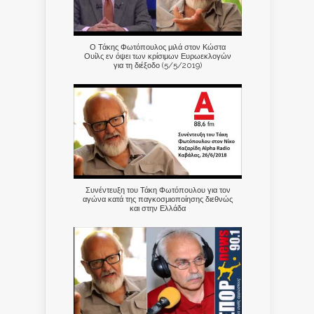
Ο Τάκης Φωτόπουλος μιλά στον Κώστα
Ουίλς εν όψει των κρίσιμων Ευρωεκλογών
για τη διέξοδο (5/5/2019)
Συνέντευξη του Τάκη Φωτόπουλου για τον
αγώνα κατά της παγκοσμιοποίησης διεθνώς
και στην Ελλάδα