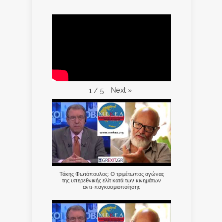
Next
»
1
/
5
Τάκης Φωτόπουλος: Ο τριμέτωπος αγώνας
της υπερεθνικής ελίτ κατά των κινημάτων
αντι-παγκοσμιοποίησης