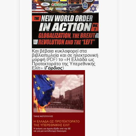
Και βέβαια κυκλοφορεί στα
βιβλιοπωλεία και σε ηλεκτρονική
μορφή (PDF) το «Η Ελλάδα ως
Προτεκτοράτο της Υπερεθνικής
Ελίτ» (
Γόρδιος
)