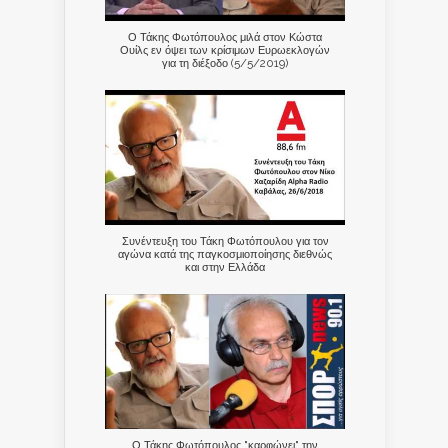
Ο Τάκης Φωτόπουλος μιλά στον Κώστα
Ουίλς εν όψει των κρίσιμων Ευρωεκλογών
για τη διέξοδο (5/5/2019)
Συνέντευξη του Τάκη Φωτόπουλου για τον
αγώνα κατά της παγκοσμιοποίησης διεθνώς
και στην Ελλάδα
Ο Τάκης Φωτόπουλος "καρφώνει" την