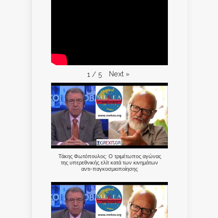
Next
»
1
/
5
Τάκης Φωτόπουλος: Ο τριμέτωπος αγώνας
της υπερεθνικής ελίτ κατά των κινημάτων
αντι-παγκοσμιοποίησης