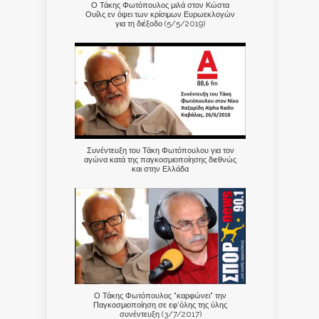
Ο Τάκης Φωτόπουλος μιλά στον Κώστα
Ουίλς εν όψει των κρίσιμων Ευρωεκλογών
για τη διέξοδο (5/5/2019)
Συνέντευξη του Τάκη Φωτόπουλου για τον
αγώνα κατά της παγκοσμιοποίησης διεθνώς
και στην Ελλάδα
Ο Τάκης Φωτόπουλος "καρφώνει" την
Παγκοσμιοποίηση σε εφ'όλης της ύλης
συνέντευξη (3/7/2017)