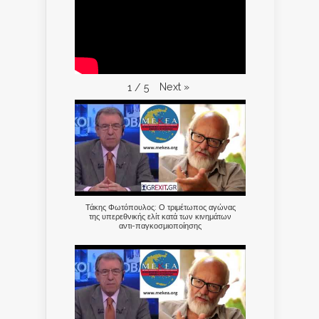
Next
»
1
/
5
Τάκης Φωτόπουλος: Ο τριμέτωπος αγώνας
της υπερεθνικής ελίτ κατά των κινημάτων
αντι-παγκοσμιοποίησης