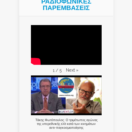
ΡΑΔΙΟΦΩΝΙΚΕΣ
ΠΑΡΕΜΒΑΣΕΙΣ
Next
»
1
/
5
Τάκης Φωτόπουλος: Ο τριμέτωπος αγώνας
της υπερεθνικής ελίτ κατά των κινημάτων
αντι-παγκοσμιοποίησης