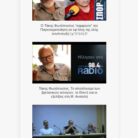
Ο Τάκης Φωτόπουλος "καρφώνει" την
Παγκοσμιοποίηση σε εφ'όλης της ύλης
συνέντευξη (3/7/2017)
Τάκης Φωτόπουλος: Το αποτέλεσμα των
βρετανικών εκλογών, το Brexit και οι
εξελίξεις στη Μ. Ανατολή