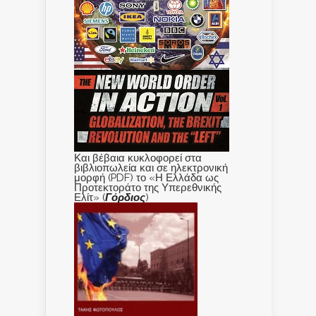
Και βέβαια κυκλοφορεί στα
βιβλιοπωλεία και σε ηλεκτρονική
μορφή (PDF) το «Η Ελλάδα ως
Προτεκτοράτο της Υπερεθνικής
Ελίτ» (
Γόρδιος
)