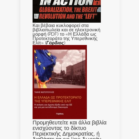
Και βέβαια κυκλοφορεί στα
βιβλιοπωλεία και σε ηλεκτρονική
μορφή (PDF) το «Η Ελλάδα ως
Προτεκτοράτο της Υπερεθνικής
Ελίτ» (
Γόρδιος
)
Προμηθευτείτε και άλλα βιβλία
ενισχύοντας το δίκτυο
Περιεκτικής Δημοκρατίας, ή