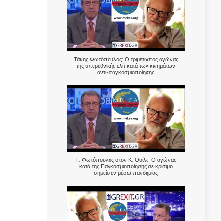
Τάκης Φωτόπουλος: Ο τριμέτωπος αγώνας
της υπερεθνικής ελίτ κατά των κινημάτων
αντι-παγκοσμιοποίησης
Τ. Φωτόπουλος στον Κ. Ουίλς: Ο αγώνας
κατά της Παγκοσμιοποίησης σε κρίσιμο
σημείο εν μέσω πανδημίας