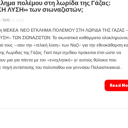
κλημα πολέμου στη λωρίδα της Γάζας:
Η ΛΥΣΗ» των σιωναζιστών;
ΜΆΙ 22, 2025
ση ΜΕΚΕΑ: ΝΕΟ ΕΓΚΛΗΜΑ ΠΟΛΕΜΟΥ ΣΤΗ ΛΩΡΙΔΑ ΤΗΣ ΓΑΖΑΣ –
ΥΣΗ» ΤΩΝ ΣΙΩΝΑΖΙΣΤΩΝ; Τα σιωνιστικά καθάρματα ολοκληρώνου
διό τους —σαν την «τελική λύση» των Ναζί– για την εθνοκάθαρση κα
ς Λωρίδας της Γάζας. Γιατί περί σχεδίου πρόκειται έτσι ώστε να
υν μια για πάντα με τον «ενοχλητικό» γι’ αυτούς θύλακα που
 πηγή αντίστασης του πολύπαθου και γενναίου Παλαιστινιακού...
Read Mo