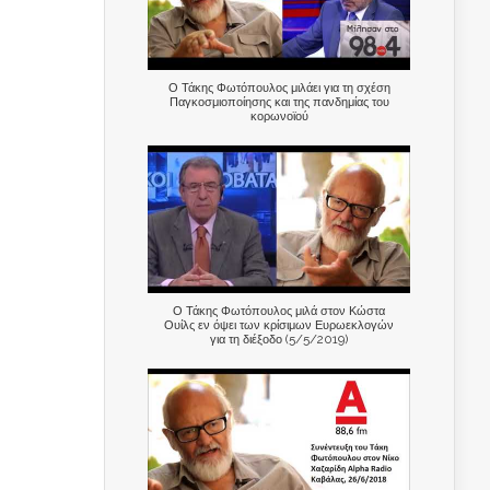
Ο Τάκης Φωτόπουλος μιλάει για τη σχέση
Παγκοσμιοποίησης και της πανδημίας του
κορωνοϊού
Ο Τάκης Φωτόπουλος μιλά στον Κώστα
Ουίλς εν όψει των κρίσιμων Ευρωεκλογών
για τη διέξοδο (5/5/2019)