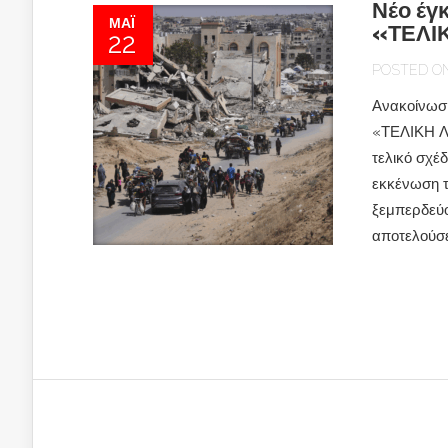
Νέο έγ
ΜΆΙ
«ΤΕΛΙΚ
22
POSTED ON 
Ανακοίνω
«ΤΕΛΙΚΗ Λ
τελικό σχέ
εκκένωση τη
ξεμπερδεύο
αποτελούσε