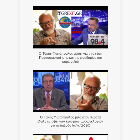
Ο Τάκης Φωτόπουλος μιλάει για τη σχέση
Παγκοσμιοποίησης και της πανδημίας του
κορωνοϊού
Ο Τάκης Φωτόπουλος μιλά στον Κώστα
Ουίλς εν όψει των κρίσιμων Ευρωεκλογών
για τη διέξοδο (5/5/2019)