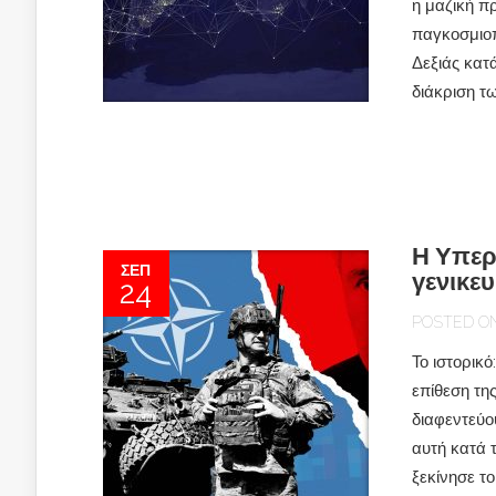
η μαζική π
παγκοσμιοπ
Δεξιάς κατά
διάκριση τ
Η Υπερε
ΣΕΠ
γενικε
24
POSTED ON 
Το ιστορικ
επίθεση τη
διαφεντεύο
αυτή κατά 
ξεκίνησε τ