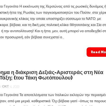
α Γεγονότα Η εκκένωση της Χερσώνας από τις ρωσικές δυνάμεις 
λιστική ήττα της Ρωσίας των παγκοσμιοποιητών του Πούτιν, στα χέρι
 ουκρανικής κλίκας την οποία υποστηρίζει σύσσωμο το ΝΑΤΟ, με
αρα, βέβαια, και τη δική μας πολιτική κλίκα (Μητσοτάκης και Σία σ
ή την αντιπολίτευση)! Και η ήττα, μεν, αυτή μπορεί να αποδειχθεί σ
ον προσωρινή, εάν βέβαια συνεχιστεί ο...
Read Mo
όημα η διάκριση Δεξιάς-Αριστεράς στη Νέα
 Τάξη; (του Τάκη Φωτόπουλου)
ΟΚΤ 4, 2022
α Γεγονότα Τα αποτελέσματα των Ιταλικών εκλογών την περασμέ
ταν, από μια μεριά, καθοριστικά. Όχι βέβαια γιατί –όπως τα παρου