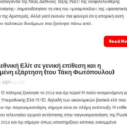
ροπαγάνδα της Νέας Διεθνούς Τάξης (ΝΔΤ) της νεοφιλελεύθερης
οίησης– σηματοδότησαν τη νίκη του «μπαμπούλα» της «φασιστική
 της Αριστεράς. Αλλά γιατί έκαναν πια φανερό ότι η ιστορική αυτή
ων πολιτικών δυνάμεων που ξεκίνησε πάνω από...
Read Mo
θνική Ελίτ σε γενική επίθεση και η
υμένη εξάρτηση (του Τάκη Φωτόπουλου)
ΣΕΠ 24, 2022
ό: Ο πόλεμος ξεκίνησε το 2014-και όχι τώρα! Η πολύ-αναμενόμενη γ
ς Υπερεθνικής Ελίτ (Υ/Ε), δηλαδή των οικονομικών βασικά ελίτ που
υν την παγκοσμιοποίηση, σήμερα είναι σε πλήρη ανάπτυξη. Η επίθ
του τελευταίου οχυρού αντίστασης στην παγκοσμιοποίηση, της Ρωσί
ο 2014 και όχι σήμερα–όπως υποστηρίζουν κάποιοι, εσκεμμένα