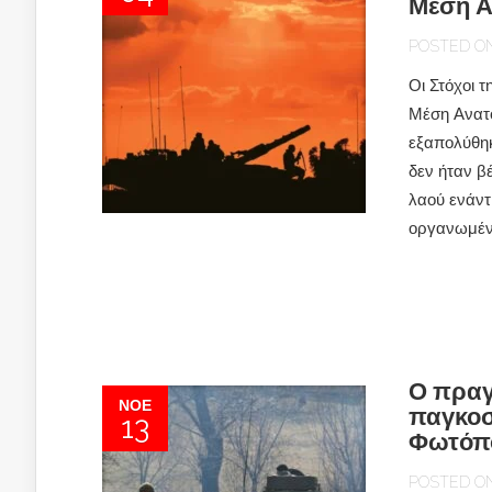
Μέση Α
POSTED ON 
Οι Στόχοι 
Μέση Ανατο
εξαπολύθηκ
δεν ήταν β
λαού ενάντ
οργανωμένο
Ο πραγ
ΝΟΈ
παγκοσ
13
Φωτόπ
POSTED ON 