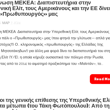
νωση ΜΕΚΕΑ: Διαπιστευτήρια στην
ική Ελίτ, τους Αμερικάνους και την ΕΕ δίνε
 «Πρωθυπουργός» μας
ΜΑΡ 7, 2024
 ΜΕΚΕΑ: Διαπιστευτήρια στην Υπερεθνική Ελίτ, τους Αμερικάνους 
ει πάλι ο «Πρωθυπουργός» μας (που φτηνά την γλύτωσε— απλά για
 στόχος!!!) Ο… κληρονομικός «πρωθυπουργός» της Ελλάδας (της
 Μητσοτάκηδων!) για άλλη μια φορά δίνει τα διαπιστευτήριά του στ
 Ελίτ (Υ/Ε), η οποία κήρυξε ουσιαστικά τον πόλεμο στην Ρωσία,
ας από το 2014 το αιματηρό πραξικόπημα του «Μαϊντάν», το...
Read Mo
οι της γενικής επίθεσης της Υπερεθνικής Ελ
 τα μέτωπα (του Τάκη Φωτόπουλου): Από τη