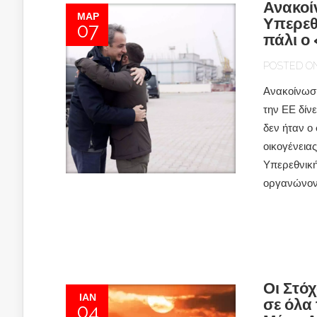
Ανακοί
ΜΑΡ
Υπερεθν
07
πάλι ο
POSTED ON 
Ανακοίνωση
την ΕΕ δίν
δεν ήταν ο
οικογένειας
Υπερεθνική
οργανώνοντ
Οι Στόχ
ΙΑΝ
σε όλα
04