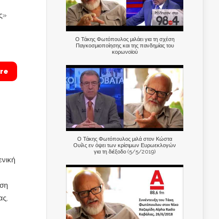
ς»
Ο Τάκης Φωτόπουλος μιλάει για τη σχέση
Παγκοσμιοποίησης και της πανδημίας του
κορωνοϊού
re
Ο Τάκης Φωτόπουλος μιλά στον Κώστα
Ουίλς εν όψει των κρίσιμων Ευρωεκλογών
για τη διέξοδο (5/5/2019)
ενική
εση
ας,