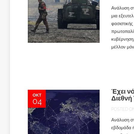
Ανάλυση στ
μια εξευτε
φασιστικής
πρωτοπαλίκ
κυβέρνηση, 
μέλλον μόν
Έχει ν
ΟΚΤ
Διεθνή
04
POSTED ON 
Ανάλυση στ
εβδομάδα ή