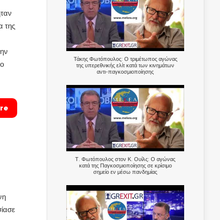
ήταν
α της
την
Τάκης Φωτόπουλος: Ο τριμέτωπος αγώνας
το
της υπερεθνικής ελίτ κατά των κινημάτων
αντι-παγκοσμιοποίησης
re
Τ. Φωτόπουλος στον Κ. Ουίλς: Ο αγώνας
κατά της Παγκοσμιοποίησης σε κρίσιμο
σημείο εν μέσω πανδημίας
νη
σίασε