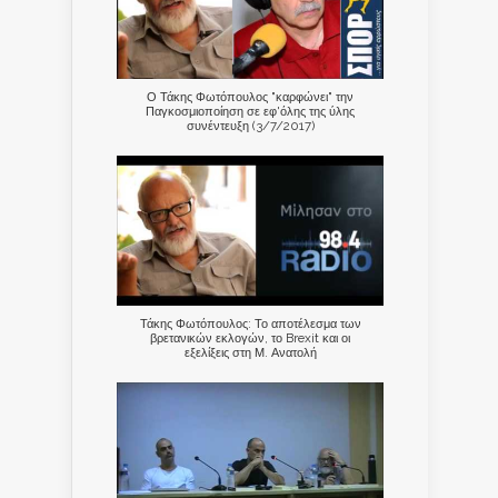
Ο Τάκης Φωτόπουλος "καρφώνει" την
Παγκοσμιοποίηση σε εφ'όλης της ύλης
συνέντευξη (3/7/2017)
Τάκης Φωτόπουλος: Το αποτέλεσμα των
βρετανικών εκλογών, το Brexit και οι
εξελίξεις στη Μ. Ανατολή