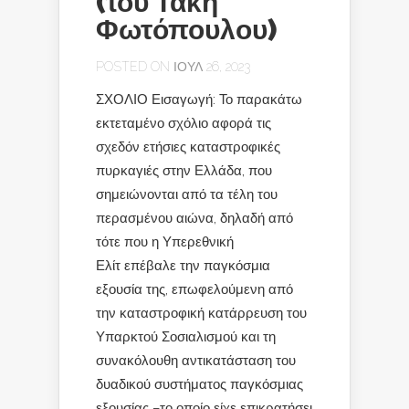
(του Τάκη
Φωτόπουλου)
POSTED ON ΙΟΎΛ 26, 2023
ΣΧΟΛΙΟ Εισαγωγή: Το παρακάτω
εκτεταμένο σχόλιο αφορά τις
σχεδόν ετήσιες καταστροφικές
πυρκαγιές στην Ελλάδα, που
σημειώνονται από τα τέλη του
περασμένου αιώνα, δηλαδή από
τότε που η Υπερεθνική
Ελίτ επέβαλε την παγκόσμια
εξουσία της, επωφελούμενη από
την καταστροφική κατάρρευση του
Υπαρκτού Σοσιαλισμού και τη
συνακόλουθη αντικατάσταση του
δυαδικού συστήματος παγκόσμιας
εξουσίας –το οποίο είχε επικρατήσει