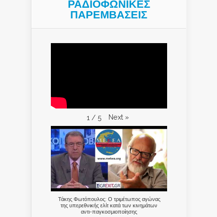
ΡΑΔΙΟΦΩΝΙΚΕΣ
ΠΑΡΕΜΒΑΣΕΙΣ
Next
»
1
/
5
Τάκης Φωτόπουλος: Ο τριμέτωπος αγώνας
της υπερεθνικής ελίτ κατά των κινημάτων
αντι-παγκοσμιοποίησης