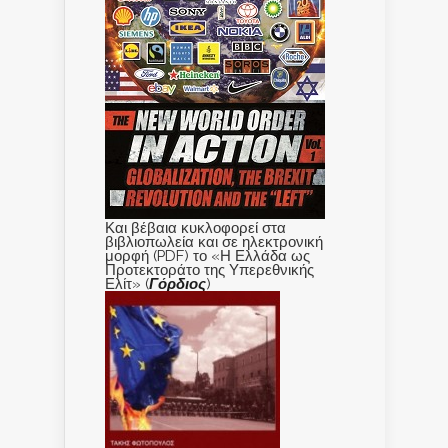
Και βέβαια κυκλοφορεί στα
βιβλιοπωλεία και σε ηλεκτρονική
μορφή (PDF) το «Η Ελλάδα ως
Προτεκτοράτο της Υπερεθνικής
Ελίτ» (
Γόρδιος
)