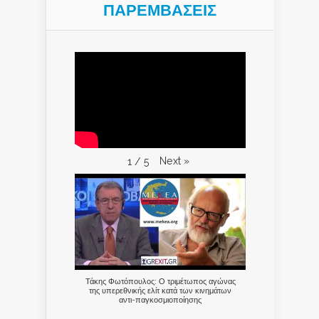
ΠΑΡΕΜΒΑΣΕΙΣ
Next
»
1
/
5
Τάκης Φωτόπουλος: Ο τριμέτωπος αγώνας
της υπερεθνικής ελίτ κατά των κινημάτων
αντι-παγκοσμιοποίησης