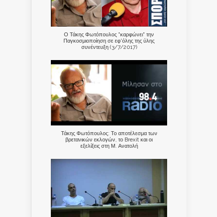
Ο Τάκης Φωτόπουλος "καρφώνει" την
Παγκοσμιοποίηση σε εφ'όλης της ύλης
συνέντευξη (3/7/2017)
Τάκης Φωτόπουλος: Το αποτέλεσμα των
βρετανικών εκλογών, το Brexit και οι
εξελίξεις στη Μ. Ανατολή