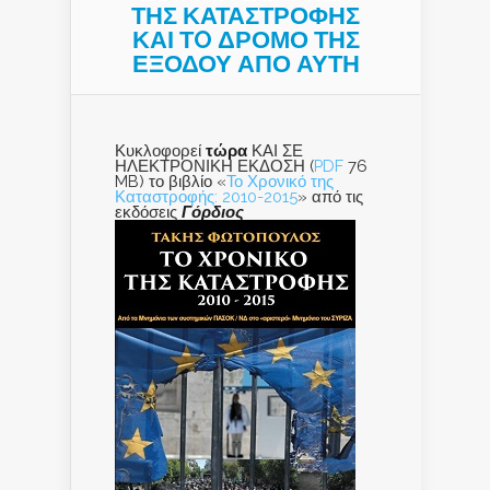
ΤΗΣ ΚΑΤΑΣΤΡΟΦΗΣ
ΚΑΙ ΤO ΔΡΟΜΟ ΤΗΣ
ΕΞΟΔΟΥ ΑΠΟ ΑΥΤΗ
Κυκλοφορεί
τώρα
ΚΑΙ ΣΕ
ΗΛΕΚΤΡΟΝΙΚΗ ΕΚΔΟΣΗ (
PDF
76
MB) το βιβλίο «
Το Χρονικό της
Καταστροφής: 2010-2015
» από τις
εκδόσεις
Γόρδιος