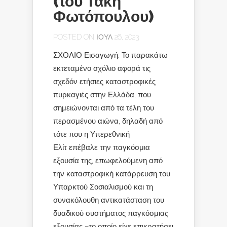
(του Τάκη
Φωτόπουλου)
POSTED ON ΙΟΎΛ 26, 2023
ΣΧΟΛΙΟ Εισαγωγή: Το παρακάτω
εκτεταμένο σχόλιο αφορά τις
σχεδόν ετήσιες καταστροφικές
πυρκαγιές στην Ελλάδα, που
σημειώνονται από τα τέλη του
περασμένου αιώνα, δηλαδή από
τότε που η Υπερεθνική
Ελίτ επέβαλε την παγκόσμια
εξουσία της, επωφελούμενη από
την καταστροφική κατάρρευση του
Υπαρκτού Σοσιαλισμού και τη
συνακόλουθη αντικατάσταση του
δυαδικού συστήματος παγκόσμιας
εξουσίας –το οποίο είχε επικρατήσει