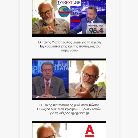
Ο Τάκης Φωτόπουλος μιλάει για τη σχέση
Παγκοσμιοποίησης και της πανδημίας του
κορωνοϊού
Ο Τάκης Φωτόπουλος μιλά στον Κώστα
Ουίλς εν όψει των κρίσιμων Ευρωεκλογών
για τη διέξοδο (5/5/2019)