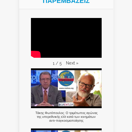
ΠΑΡΕΜΒΑΣΕΙΣ
Next
»
1
/
5
Τάκης Φωτόπουλος: Ο τριμέτωπος αγώνας
της υπερεθνικής ελίτ κατά των κινημάτων
αντι-παγκοσμιοποίησης