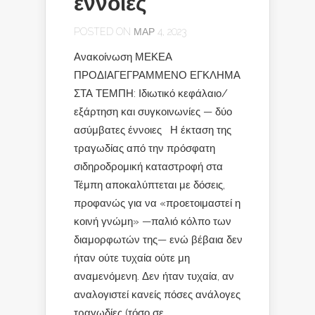
έννοιες
POSTED ON ΜΑΡ 4, 2023
Ανακοίνωση ΜΕΚΕΑ
ΠΡΟΔΙΑΓΕΓΡΑΜΜΕΝΟ ΕΓΚΛΗΜΑ
ΣΤΑ ΤΕΜΠΗ: Ιδιωτικό κεφάλαιο/
εξάρτηση και συγκοινωνίες — δύο
ασύμβατες έννοιες Η έκταση της
τραγωδίας από την πρόσφατη
σιδηροδρομική καταστροφή στα
Τέμπη αποκαλύπτεται με δόσεις,
προφανώς για να «προετοιμαστεί η
κοινή γνώμη» —παλιό κόλπο των
διαμορφωτών της— ενώ βέβαια δεν
ήταν ούτε τυχαία ούτε μη
αναμενόμενη. Δεν ήταν τυχαία, αν
αναλογιστεί κανείς πόσες ανάλογες
τραγωδίες (τόσο σε...