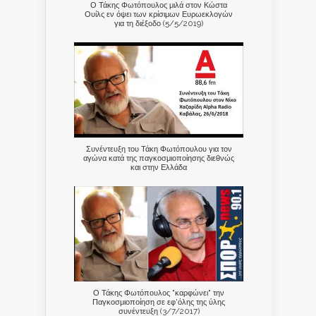
Ο Τάκης Φωτόπουλος μιλά στον Κώστα
Ουίλς εν όψει των κρίσιμων Ευρωεκλογών
για τη διέξοδο (5/5/2019)
Συνέντευξη του Τάκη Φωτόπουλου για τον
αγώνα κατά της παγκοσμιοποίησης διεθνώς
και στην Ελλάδα
Ο Τάκης Φωτόπουλος "καρφώνει" την
Παγκοσμιοποίηση σε εφ'όλης της ύλης
συνέντευξη (3/7/2017)