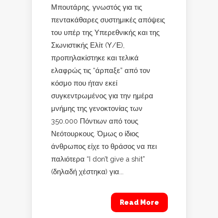
Μπουτάρης, γνωστός για τις
πεντακάθαρες συστημικές απόψεις
του υπέρ της Υπερεθνικής και της
Σιωνιστικής Ελίτ (Υ/Ε),
προπηλακίστηκε και τελικά
ελαφρώς τις “άρπαξε” από τον
κόσμο που ήταν εκεί
συγκεντρωμένος για την ημέρα
μνήμης της γενοκτονίας των
350.000 Πόντιων από τους
Νεότουρκους. Όμως ο ίδιος
άνθρωπος είχε το θράσος να πει
παλιότερα “I don’t give a shit”
(δηλαδή χέστηκα) για...
Read More