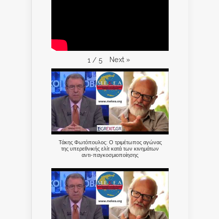
Next
»
1
/
5
Τάκης Φωτόπουλος: Ο τριμέτωπος αγώνας
της υπερεθνικής ελίτ κατά των κινημάτων
αντι-παγκοσμιοποίησης