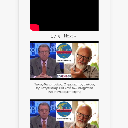
Next
»
1
/
5
Τάκης Φωτόπουλος: Ο τριμέτωπος αγώνας
της υπερεθνικής ελίτ κατά των κινημάτων
αντι-παγκοσμιοποίησης