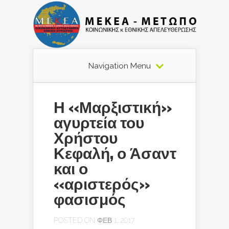
Navigation Menu
Η «Μαρξιστική»
αγυρτεία του
Χρήστου
Κεφαλή, ο Άσαντ
και ο
«αριστερός»
φασισμός
POSTED ON ΦΕΒ 1, 2017