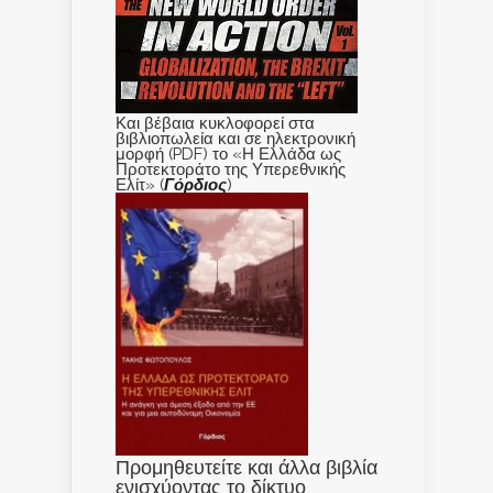
Και βέβαια κυκλοφορεί στα
βιβλιοπωλεία και σε ηλεκτρονική
μορφή (PDF) το «Η Ελλάδα ως
Προτεκτοράτο της Υπερεθνικής
Ελίτ» (
Γόρδιος
)
Προμηθευτείτε και άλλα βιβλία
ενισχύοντας το δίκτυο