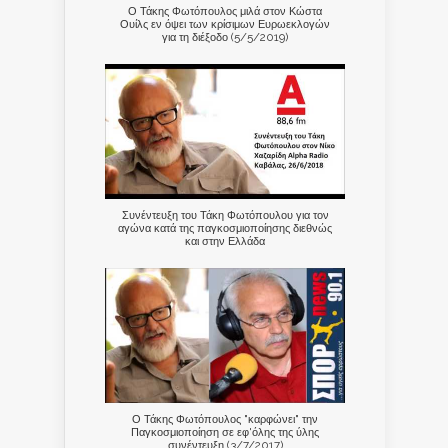
Ο Τάκης Φωτόπουλος μιλά στον Κώστα
Ουίλς εν όψει των κρίσιμων Ευρωεκλογών
για τη διέξοδο (5/5/2019)
Συνέντευξη του Τάκη Φωτόπουλου για τον
αγώνα κατά της παγκοσμιοποίησης διεθνώς
και στην Ελλάδα
Ο Τάκης Φωτόπουλος "καρφώνει" την
Παγκοσμιοποίηση σε εφ'όλης της ύλης
συνέντευξη (3/7/2017)