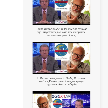
Τάκης Φωτόπουλος: Ο τριμέτωπος αγώνας
της υπερεθνικής ελίτ κατά των κινημάτων
αντι-παγκοσμιοποίησης
Τ. Φωτόπουλος στον Κ. Ουίλς: Ο αγώνας
κατά της Παγκοσμιοποίησης σε κρίσιμο
σημείο εν μέσω πανδημίας