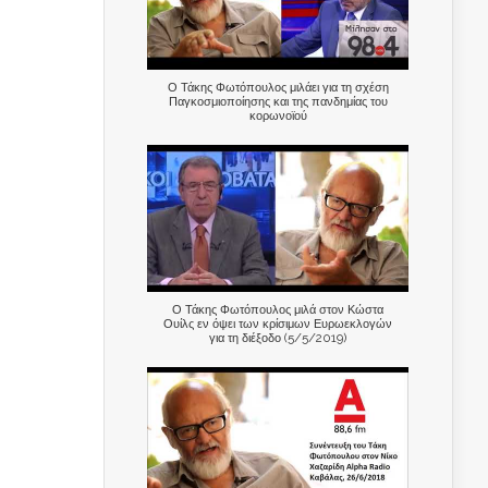
Ο Τάκης Φωτόπουλος μιλάει για τη σχέση
Παγκοσμιοποίησης και της πανδημίας του
κορωνοϊού
Ο Τάκης Φωτόπουλος μιλά στον Κώστα
Ουίλς εν όψει των κρίσιμων Ευρωεκλογών
για τη διέξοδο (5/5/2019)