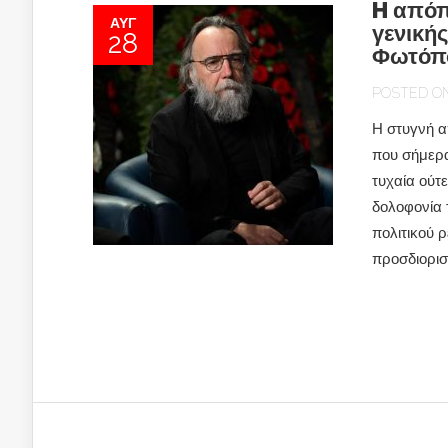
H απόπ
ΑΥΓ
γενικής
28
Φωτόπ
POSTED ON 
Η στυγνή α
που σήμερα 
τυχαία ούτ
δολοφονία 
πολιτικού 
προσδιορισ