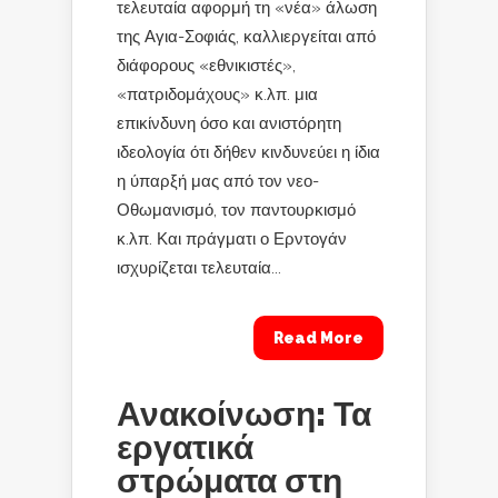
τελευταία αφορμή τη «νέα» άλωση
της Αγια-Σοφιάς, καλλιεργείται από
διάφορους «εθνικιστές»,
«πατριδομάχους» κ.λπ. μια
επικίνδυνη όσο και ανιστόρητη
ιδεολογία ότι δήθεν κινδυνεύει η ίδια
η ύπαρξή μας από τον νεο-
Οθωμανισμό, τον παντουρκισμό
κ.λπ. Και πράγματι ο Ερντογάν
ισχυρίζεται τελευταία...
Read More
Ανακοίνωση: Τα
εργατικά
στρώματα στη