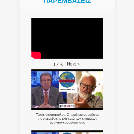
ΠΑΡΕΜΒΑΣΕΙΣ
Next
»
1
/
5
Τάκης Φωτόπουλος: Ο τριμέτωπος αγώνας
της υπερεθνικής ελίτ κατά των κινημάτων
αντι-παγκοσμιοποίησης