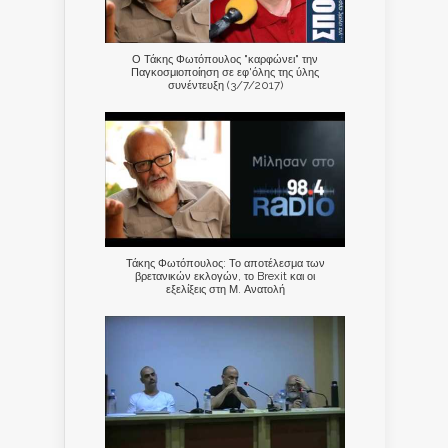
Ο Τάκης Φωτόπουλος "καρφώνει" την
Παγκοσμιοποίηση σε εφ'όλης της ύλης
συνέντευξη (3/7/2017)
Τάκης Φωτόπουλος: Το αποτέλεσμα των
βρετανικών εκλογών, το Brexit και οι
εξελίξεις στη Μ. Ανατολή