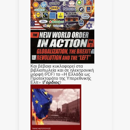
Και βέβαια κυκλοφορεί στα
βιβλιοπωλεία και σε ηλεκτρονική
μορφή (PDF) το «Η Ελλάδα ως
Προτεκτοράτο της Υπερεθνικής
Ελίτ» (
Γόρδιος
)