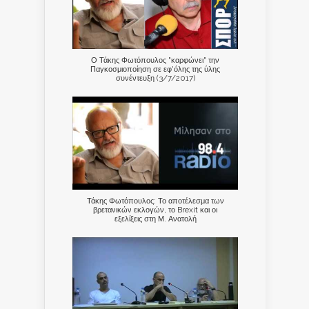
Ο Τάκης Φωτόπουλος "καρφώνει" την
Παγκοσμιοποίηση σε εφ'όλης της ύλης
συνέντευξη (3/7/2017)
Τάκης Φωτόπουλος: Το αποτέλεσμα των
βρετανικών εκλογών, το Brexit και οι
εξελίξεις στη Μ. Ανατολή