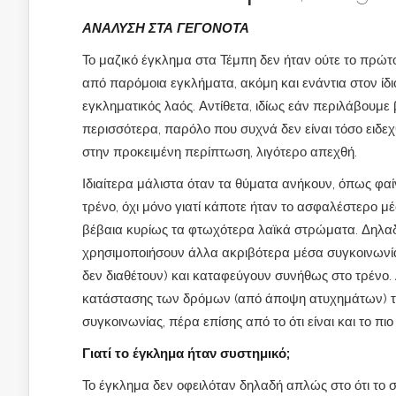
ΑΝΑΛΥΣΗ ΣΤΑ ΓΕΓΟΝΟΤΑ
Το μαζικό έγκλημα στα Τέμπη δεν ήταν ούτε το πρώτο ο
από παρόμοια εγκλήματα, ακόμη και ενάντια στον ίδιο 
εγκληματικός λαός. Αντίθετα, ιδίως εάν περιλάβουμε 
περισσότερα, παρόλο που συχνά δεν είναι τόσο ειδε
στην προκειμένη περίπτωση, λιγότερο απεχθή.
Ιδιαίτερα μάλιστα όταν τα θύματα ανήκουν, όπως φα
τρένο, όχι μόνο γιατί κάποτε ήταν το ασφαλέστερο μ
βέβαια κυρίως τα φτωχότερα λαϊκά στρώματα. Δηλαδ
χρησιμοποιήσουν άλλα ακριβότερα μέσα συγκοινωνία
δεν διαθέτουν) και καταφεύγουν συνήθως στο τρένο
κατάστασης των δρόμων (από άποψη ατυχημάτων) το
συγκοινωνίας, πέρα επίσης από το ότι είναι και το πιο
Γιατί το έγκλημα ήταν συστημικό;
Το έγκλημα δεν οφειλόταν δηλαδή απλώς στο ότι το σ