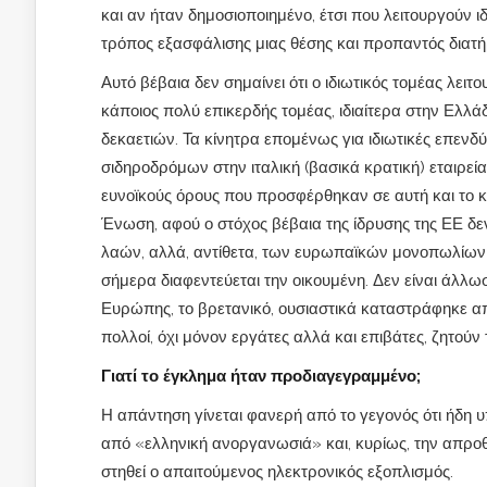
και αν ήταν δημοσιοποιημένο, έτσι που λειτουργούν ι
τρόπος εξασφάλισης μιας θέσης και προπαντός διατή
Αυτό βέβαια δεν σημαίνει ότι ο ιδιωτικός τομέας λει
κάποιος πολύ επικερδής τομέας, ιδιαίτερα στην Ελλά
δεκαετιών. Τα κίνητρα επομένως για ιδιωτικές επενδύ
σιδηροδρόμων στην ιταλική (βασικά κρατική) εταιρε
ευνοϊκούς όρους που προσφέρθηκαν σε αυτή και το κυ
Ένωση, αφού ο στόχος βέβαια της ίδρυσης της ΕΕ δε
λαών, αλλά, αντίθετα, των ευρωπαϊκών μονοπωλίων
σήμερα διαφεντεύεται την οικουμένη. Δεν είναι άλλω
Ευρώπης, το βρετανικό, ουσιαστικά καταστράφηκε από
πολλοί, όχι μόνον εργάτες αλλά και επιβάτες, ζητούν
Γιατί το έγκλημα ήταν προδιαγεγραμμένο;
Η απάντηση γίνεται φανερή από το γεγονός ότι ήδη υ
από «ελληνική ανοργανωσιά» και, κυρίως, την απροθ
στηθεί ο απαιτούμενος ηλεκτρονικός εξοπλισμός.