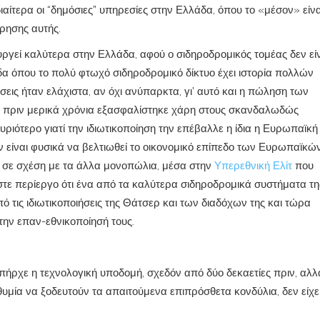
διαίτερα οι “δημόσιες” υπηρεσίες στην Ελλάδα, όπου το «μέσον» είνα
ρησης αυτής.
τουργεί καλύτερα στην Ελλάδα, αφού ο σιδηροδρομικός τομέας δεν εί
δα όπου το πολύ φτωχό σιδηροδρομικό δίκτυο έχει ιστορία πολλών
σεις ήταν ελάχιστα, αν όχι ανύπαρκτα, γι’ αυτό και η πώληση των
ία πριν μερικά χρόνια εξασφαλίστηκε χάρη στους σκανδαλωδώς
ριότερο γιατί την ιδιωτικοποίηση την επέβαλλε η ίδια η Ευρωπαϊκή
ν είναι φυσικά να βελτιωθεί το οικονομικό επίπεδο των Ευρωπαϊκώ
 σε σχέση με τα άλλα μονοπώλια, μέσα στην
Υπερεθνική Ελίτ
που
στε περίεργο ότι ένα από τα καλύτερα σιδηροδρομικά συστήματα τη
 τις ιδιωτικοποιήσεις της Θάτσερ και των διαδόχων της και τώρα
 την επαν-εθνικοποίησή τους.
πήρχε η τεχνολογική υποδομή, σχεδόν από δύο δεκαετίες πριν, αλλ
υμία να ξοδευτούν τα απαιτούμενα επιπρόσθετα κονδύλια, δεν είχε