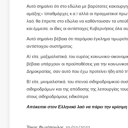
Αυτό σημαίνει ότι στο εδώλιο με βαρύτατες κακουργημ
αμάξης» (σταθμάρχες κ.α.) αλλά οι πραγματικοί πρωτ
λαό, θα έπρεπε στο εδώλιο να καθόντουσαν τα υπε
και έμμεσα, οι ίδιες οι αντίστοιχες Κυβερνήσεις όλα α
Αυτό σημαίνει βέβαια ότι παρόμοιο έγκλημα τιμωρείτ
αντίστοιχου συστήματος:
Α) είτε, μαξιμαλιστικά, του ευρέος κοινωνικο-οικον
βέβαια υπάρχουν οι προϋποθέσεις για την κοινωνικο
Δημοκρατίας, σαν αυτό που έχω προτείνει ήδη από τη
Β) είτε, μινιμαλιστικά, του στενού σιδηροδρομικού σ
σιδηροδρόμων και της απόδοσης της λειτουργίας τους
στους σιδηροδρόμους ειδικότερα.
Απόκειται στον Ελληνικό λαό να πάρει την κρίσιμ
Τάκης Φωτόπουλος, 19/03/2023