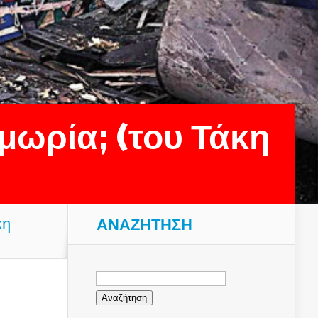
μωρία; (του Τάκη
κη
ΑΝΑΖΉΤΗΣΗ
Αναζήτηση
για: