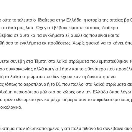
ύτε το τελευταίο. Ιδιαίτερα στην Ελλάδα, η ιστορία της οποίας βρίθ
το δικό μας λαό… Όχι γιατί βέβαια είμαστε κάποιος ιδιαίτερα
βέβαια σε αυτά και τα εγκλήματα εξ αμελείας που είναι και τα
χθή όσο τα εγκλήματα εκ προθέσεως. Χωρίς φυσικά να τα κάνει, όπ
ίνεται συνέβη στα Τέμπη, στα λαϊκά στρώματα που εμπιστεύθηκαν τ
έσο συγκοινωνίας αλλά και γιατί ήταν και το φθηνότερο που προσέλ
ή τα λαϊκά στρώματα που δεν έχουν καν τη δυνατότητα να
ς (όπως το αεροπλάνο ή το ΙΧ, που πολλοί στα λαϊκά στρώματα α
. Ακόμη περισσότερο μάλιστα σε χώρες σαν την Ελλάδα όπου λόγω
 τρένο εθεωρείτο γενικά μέχρι σήμερα σαν το ασφαλέστερο ίσως
 οικολογικό.
ύστημα ήταν ιδιωτικοποιημένο, γιατί πολύ πιθανό θα συνέβαινε ακ