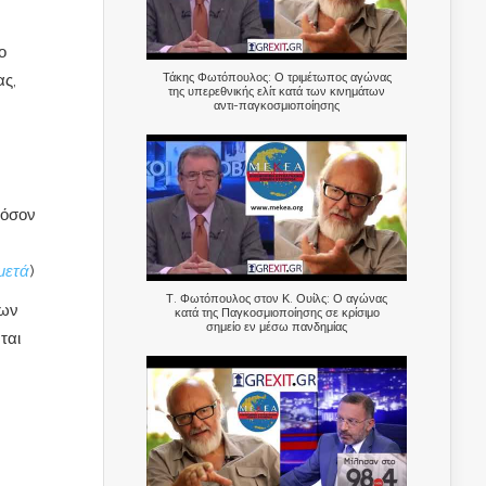
ο
Τάκης Φωτόπουλος: Ο τριμέτωπος αγώνας
ς,
της υπερεθνικής ελίτ κατά των κινημάτων
αντι-παγκοσμιοποίησης
φόσον
μετά
)
Τ. Φωτόπουλος στον Κ. Ουίλς: Ο αγώνας
των
κατά της Παγκοσμιοποίησης σε κρίσιμο
σημείο εν μέσω πανδημίας
ται