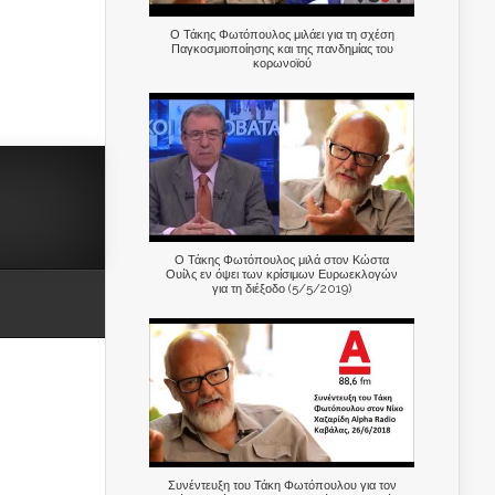
Ο Τάκης Φωτόπουλος μιλάει για τη σχέση
Παγκοσμιοποίησης και της πανδημίας του
κορωνοϊού
Ο Τάκης Φωτόπουλος μιλά στον Κώστα
Ουίλς εν όψει των κρίσιμων Ευρωεκλογών
για τη διέξοδο (5/5/2019)
Συνέντευξη του Τάκη Φωτόπουλου για τον