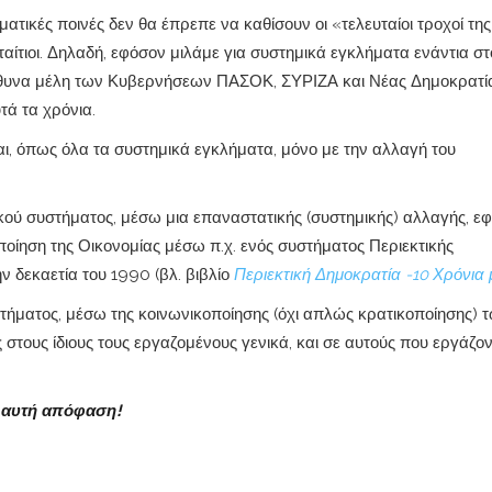
ατικές ποινές δεν θα έπρεπε να καθίσουν οι «τελευταίοι τροχοί της
αίτιοι. Δηλαδή, εφόσον μιλάμε για συστημικά εγκλήματα ενάντια στ
ύθυνα μέλη των Κυβερνήσεων ΠΑΣΟΚ, ΣΥΡΙΖΑ και Νέας Δημοκρατία
υτά τα χρόνια.
αι, όπως όλα τα συστημικά εγκλήματα, μόνο με την αλλαγή του
ομικού συστήματος, μέσω μια επαναστατικής (συστημικής) αλλαγής, ε
ποίηση της Οικονομίας μέσω π.χ. ενός συστήματος Περιεκτικής
ν δεκαετία του 1990 (βλ. βιβλίο
Περιεκτική Δημοκρατία -10 Χρόνια 
υστήματος, μέσω της κοινωνικοποίησης (όχι απλώς κρατικοποίησης) 
 στους ίδιους τους εργαζομένους γενικά, και σε αυτούς που εργάζον
η αυτή απόφαση!