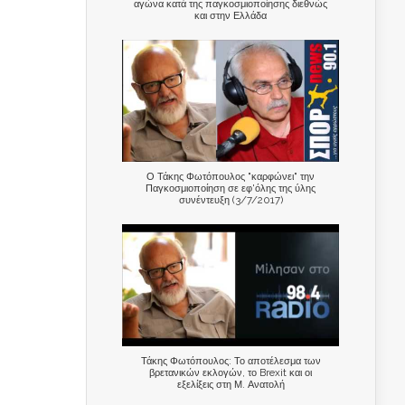
αγώνα κατά της παγκοσμιοποίησης διεθνώς
και στην Ελλάδα
Ο Τάκης Φωτόπουλος "καρφώνει" την
Παγκοσμιοποίηση σε εφ'όλης της ύλης
συνέντευξη (3/7/2017)
Τάκης Φωτόπουλος: Το αποτέλεσμα των
βρετανικών εκλογών, το Brexit και οι
εξελίξεις στη Μ. Ανατολή