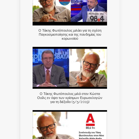
Ο Τάκης Φωτόπουλος μιλάει για τη σχέση
Παγκοσμιοποίησης και της πανδημίας του
κορωνοϊού
Ο Τάκης Φωτόπουλος μιλά στον Κώστα
Ουίλς εν όψει των κρίσιμων Ευρωεκλογών
για τη διέξοδο (5/5/2019)