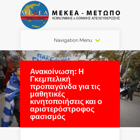
Navigation Menu
Ανακοίνωση: Η
Γκεμπελική
προπαγάνδα για τις
μαθητικές
κινητοποιήσεις και ο
αριστερόστροφος
φασισμός