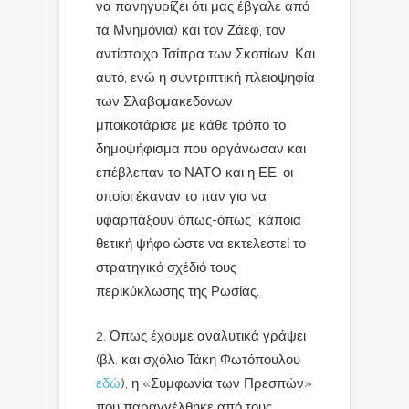
να πανηγυρίζει ότι μας έβγαλε από
τα Μνημόνια) και τον Ζάεφ, τον
αντίστοιχο Τσίπρα των Σκοπίων. Και
αυτό, ενώ η συντριπτική πλειοψηφία
των Σλαβομακεδόνων
μποϊκοτάρισε με κάθε τρόπο το
δημοψήφισμα που οργάνωσαν και
επέβλεπαν το ΝΑΤΟ και η ΕΕ, οι
οποίοι έκαναν το παν για να
υφαρπάξουν όπως-όπως κάποια
θετική ψήφο ώστε να εκτελεστεί το
στρατηγικό σχέδιό τους
περικύκλωσης της Ρωσίας.
Όπως έχουμε αναλυτικά γράψει
(βλ. και σχόλιο Τάκη Φωτόπουλου
εδώ
), η «Συμφωνία των Πρεσπών»
που παραγγέλθηκε από τους