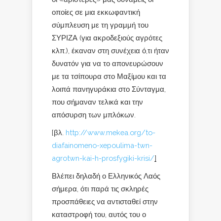
οποίες σε μια εκκωφαντική
σύμπλευση με τη γραμμή του
ΣΥΡΙΖΑ (για ακροδεξιούς αγρότες
κλπ.), έκαναν στη συνέχεια ό,τι ήταν
δυνατόν για να το απονευρώσουν
με τα τσίπουρα στο Μαξίμου και τα
λοιπά πανηγυράκια στο Σύνταγμα,
που σήμαναν τελικά και την
απόσυρση των μπλόκων.
[βλ.
http://www.mekea.org/to-
diafainomeno-xepoulima-twn-
agrotwn-kai-h-prosfygiki-krisi/
]
Βλέπει δηλαδή ο Ελληνικός Λαός
σήμερα, ότι παρά τις σκληρές
προσπάθειες να αντισταθεί στην
καταστροφή του, αυτός του ο