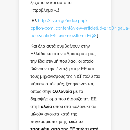
ξεχάσουν και αυτό το
«πρόβλημα»…!
[Βλ
http://iskra.gr/index.php?
option=com_content&view=article&id=24084:gallia-
petr&catid=81:kivernisi&Itemid=198
]
Και όλα αυτά συμβαίνουν στην
Ελλάδα και στην «Αριστερά» μας,
την ίδια στιγμή που λαοί, οι οποίοι
βιώνουν την ένταξη στην ΕΕ και
τους μηχανισμούς της ΝΔΤ πολύ πιο
«ήπια» από εμάς, ξεσηκώνονται,
όπως στην
Ολλανδία
με το
δημοψήφισμα που έτσουξε την ΕΕ,
στη
Γαλλία
όπου στα «ολονύκτια»
μιλούν ανοικτά κατά της
παγκοσμιοποίησης,
ενώ το
τσουνάμι κατά της ΕΕ πιάνει από