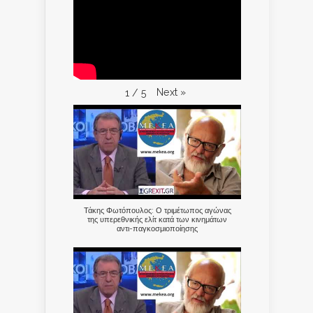
Next
»
1
/
5
Τάκης Φωτόπουλος: Ο τριμέτωπος αγώνας
της υπερεθνικής ελίτ κατά των κινημάτων
αντι-παγκοσμιοποίησης