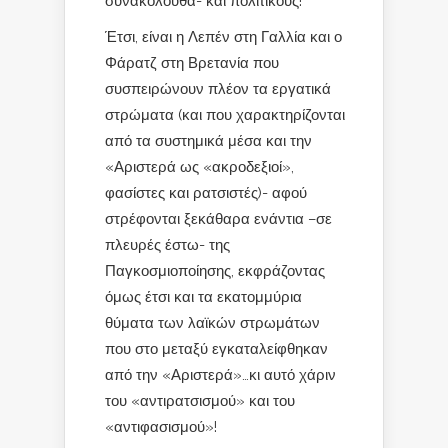
συνακόλουθα- και πολιτικούς!
Έτσι, είναι η Λεπέν στη Γαλλία και ο
Φάρατζ στη Βρετανία που
συσπειρώνουν πλέον τα εργατικά
στρώματα (και που χαρακτηρίζονται
από τα συστημικά μέσα και την
«Αριστερά ως «ακροδεξιοί»,
φασίστες και ρατσιστές)- αφού
στρέφονται ξεκάθαρα ενάντια –σε
πλευρές έστω- της
Παγκοσμιοποίησης, εκφράζοντας
όμως έτσι και τα εκατομμύρια
θύματα των λαϊκών στρωμάτων
που στο μεταξύ εγκαταλείφθηκαν
από την «Αριστερά»…κι αυτό χάριν
του «αντιρατσισμού» και του
«αντιφασισμού»!