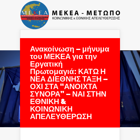
Navigation Menu
Ανακοίνωση – μήνυμα
του ΜΕΚΕΑ για την
Εργατική
Πρωτομαγιά: ΚΑΤΩ Η
ΝΕΑ ΔΙΕΘΝΗΣ ΤΑΞΗ –
ΟΧΙ ΣΤΑ “ΑΝΟΙΧΤΑ
ΣΥΝΟΡΑ” – ΝΑΙ ΣΤΗΝ
ΕΘΝΙΚΗ &
ΚΟΙΝΩΝΙΚΗ
ΑΠΕΛΕΥΘΕΡΩΣΗ