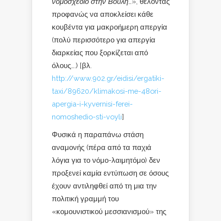
νομοσχέδιο στην Βουλή
…», θέλοντας
προφανώς να αποκλείσει κάθε
κουβέντα για μακροήμερη απεργία
(πολύ περισσότερο για απεργία
διαρκείας που ξορκίζεται από
όλους….) [βλ.
http://www.902.gr/eidisi/ergatiki-
taxi/89620/klimakosi-me-48ori-
apergia-i-kyvernisi-ferei-
nomoshedio-sti-voyli
]
Φυσικά η παραπάνω στάση
αναμονής (πέρα από τα παχιά
λόγια για το νόμο-λαιμητόμο) δεν
προξενεί καμία εντύπωση σε όσους
έχουν αντιληφθεί από τη μια την
πολιτική γραμμή του
«κομουνιστικού μεσσιανισμού» της