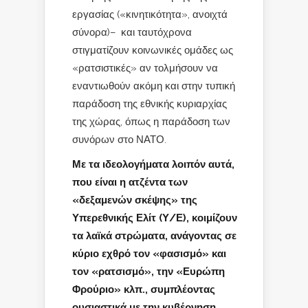
εργασίας («κινητικότητα», ανοιχτά
σύνορα)– και ταυτόχρονα
στιγματίζουν κοινωνικές ομάδες ως
«ρατσιστικές» αν τολμήσουν να
εναντιωθούν ακόμη και στην τυπική
παράδοση της εθνικής κυριαρχίας
της χώρας, όπως η παράδοση των
συνόρων στο ΝΑΤΟ.
Με τα ιδεολογήματα λοιπόν αυτά,
που είναι η ατζέντα των
«δεξαμενών σκέψης» της
Υπερεθνικής Ελίτ (Υ/Ε), κοιμίζουν
τα λαϊκά στρώματα, ανάγοντας σε
κύριο εχθρό τον «φασισμό» και
τον «ρατσισμό», την «Ευρώπη
Φρούριο» κλπ., συμπλέοντας
ουσιαστικά με την κυβέρνηση