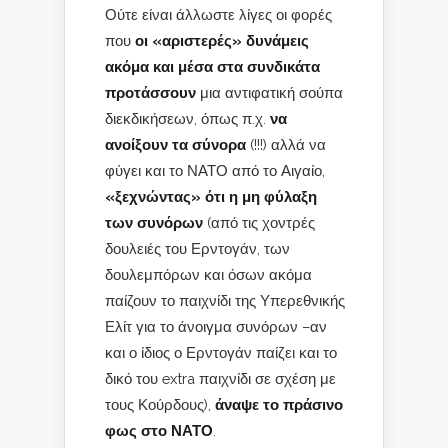
Ούτε είναι άλλωστε λίγες οι φορές
που
οι «αριστερές» δυνάμεις
ακόμα και μέσα στα συνδικάτα
προτάσσουν
μια αντιφατική σούπα
διεκδικήσεων, όπως π.χ.
να
ανοίξουν τα σύνορα
(!!!) αλλά να
φύγει και το ΝΑΤΟ από το Αιγαίο,
«ξεχνώντας» ότι η μη φύλαξη
των συνόρων
(από τις χοντρές
δουλειές του Ερντογάν, των
δουλεμπόρων και όσων ακόμα
παίζουν το παιχνίδι της Υπερεθνικής
Ελίτ για το άνοιγμα συνόρων –αν
και ο ίδιος ο Ερντογάν παίζει και το
δικό του extra παιχνίδι σε σχέση με
τους Κούρδους),
άναψε το πράσινο
φως στο ΝΑΤΟ
.