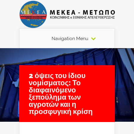
Navigation Menu
2 όψεις του ίδιου
νομίσματος: Το
διαφαινόμενο
ξεπούλημα των
αγροτών και η
προσφυγική κρίση