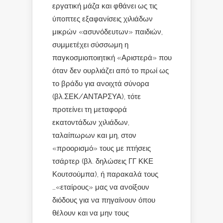
εργατική μάζα και φθάνει ως τις
ύποπτες εξαφανίσεις χιλιάδων
μικρών «ασυνόδευτων» παιδιών,
συμμετέχει σύσσωμη η
παγκοσμιοποιητική «Αριστερά» που
όταν δεν ουρλιάζει από το πρωί ως
το βράδυ για ανοιχτά σύνορα
(βλ.ΣΕΚ/ΑΝΤΑΡΣΥΑ), τότε
προτείνει τη μεταφορά
εκατοντάδων χιλιάδων,
ταλαίπωρων και μη, στον
«προορισμό» τους με πτήσεις
τσάρτερ (βλ. δηλώσεις ΓΓ ΚΚΕ
Κουτσούμπα), ή παρακαλά τους
…«εταίρους» μας να ανοίξουν
διόδους για να πηγαίνουν όπου
θέλουν και να μην τους