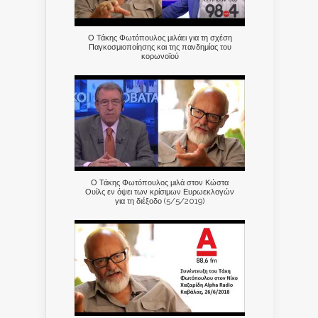
Ο Τάκης Φωτόπουλος μιλάει για τη σχέση
Παγκοσμιοποίησης και της πανδημίας του
κορωνοϊού
Ο Τάκης Φωτόπουλος μιλά στον Κώστα
Ουίλς εν όψει των κρίσιμων Ευρωεκλογών
για τη διέξοδο (5/5/2019)