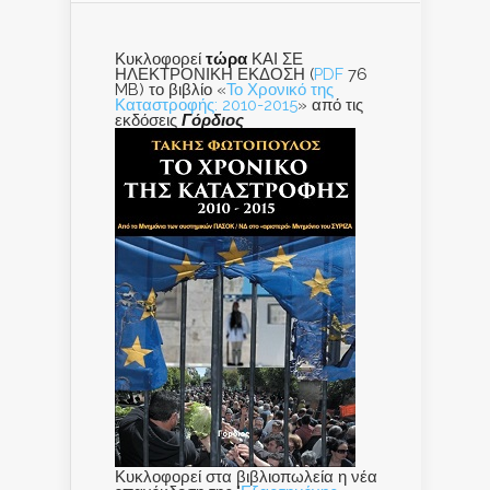
Κυκλοφορεί
τώρα
ΚΑΙ ΣΕ
ΗΛΕΚΤΡΟΝΙΚΗ ΕΚΔΟΣΗ (
PDF
76
MB) το βιβλίο «
Το Χρονικό της
Καταστροφής: 2010-2015
» από τις
εκδόσεις
Γόρδιος
Κυκλοφορεί στα βιβλιοπωλεία η νέα