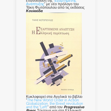
επανέκδοση της "
Εξαρτημένης
Ανάπτυξης
" με νέο πρόλογο του
Τάκη Φωτόπουλου από τις εκδόσεις
Κουκκίδα
.
Κυκλοφορεί στα Αγγλικά το βιβλίο
"
The New World Order in Action:
Globalization, the Brexit revolution
and the "Left"
' από τον
Progressive
Press
. Σύντομα και στα Ελληνικά!