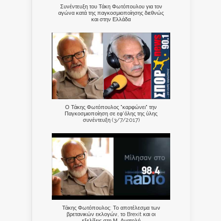
Συνέντευξη του Τάκη Φωτόπουλου για τον
αγώνα κατά της παγκοσμιοποίησης διεθνώς
και στην Ελλάδα
Ο Τάκης Φωτόπουλος "καρφώνει" την
Παγκοσμιοποίηση σε εφ'όλης της ύλης
συνέντευξη (3/7/2017)
Τάκης Φωτόπουλος: Το αποτέλεσμα των
βρετανικών εκλογών, το Brexit και οι
εξελίξεις στη Μ. Ανατολή