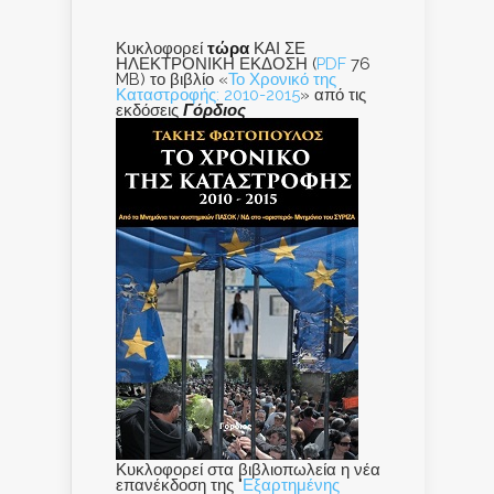
Κυκλοφορεί
τώρα
ΚΑΙ ΣΕ
ΗΛΕΚΤΡΟΝΙΚΗ ΕΚΔΟΣΗ (
PDF
76
MB) το βιβλίο «
Το Χρονικό της
Καταστροφής: 2010-2015
» από τις
εκδόσεις
Γόρδιος
Κυκλοφορεί στα βιβλιοπωλεία η νέα
επανέκδοση της "
Εξαρτημένης