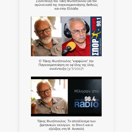
Συνέντευξη του Τάκη Φωτόπουλου για τον
αγώνα κατά της παγκοσμιοποίησης διεθνώς
και στην Ελλάδα
Ο Τάκης Φωτόπουλος "καρφώνει" την
Παγκοσμιοποίηση σε εφ'όλης της ύλης
συνέντευξη (3/7/2017)
Τάκης Φωτόπουλος: Το αποτέλεσμα των
βρετανικών εκλογών, το Brexit και οι
εξελίξεις στη Μ. Ανατολή