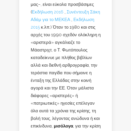
μας–, είναι εύκολα προσβάσιμες
(
Εκδήλωση 2016
,
Συνέντευξη Σάκη
Αδάμ για το ΜΕΚΕΑ
,
Εκδήλωση
2015
κ.λπ.) Όταν το 1980 και στις
αρχές του 1990 σχεδόν ολόκληρη η
«αριστερά» αγκάλιαζε το
Μάαστριχτ, ο Τ. Φωτόπουλος
καταδείκνυε με πλήθος βιβλίων
αλλά και διεθνή αρθρογραφία, την
τεράστια παγίδα που σήμαινε η
ένταξη της Ελλάδας στην κοινή
αγορά και την ΕΕ. Όταν μάλιστα
διάφορες «αριστερές» ή
«πατριωτικές» ηγεσίες επέλεγαν
όλα αυτά τα χρόνια της κρίσης, τη
βολή τους, λέγοντας ανώδυνα ή και
επικίνδυνα,
μισόλογα
, για την κρίση