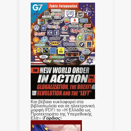
Και βέβαια κυκλοφορεί στα
βιβλιοπωλεία και σε ηλεκτρονική
μορφή (PDF) το «Η Ελλάδα ως
Προτεκτοράτο της Υπερεθνικής
Ελίτ» (
Γόρδιος
)