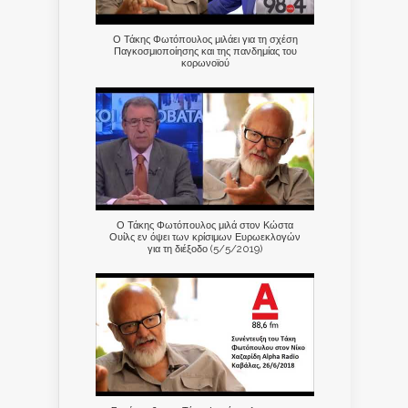
Ο Τάκης Φωτόπουλος μιλάει για τη σχέση
Παγκοσμιοποίησης και της πανδημίας του
κορωνοϊού
Ο Τάκης Φωτόπουλος μιλά στον Κώστα
Ουίλς εν όψει των κρίσιμων Ευρωεκλογών
για τη διέξοδο (5/5/2019)