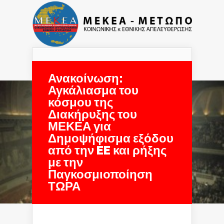
Navigation Menu
Ανακοίνωση:
Αγκάλιασμα του
κόσμου της
Διακήρυξης του
ΜΕΚΕΑ για
Δημοψήφισμα εξόδου
από την EE και ρήξης
με την
Παγκοσμιοποίηση
ΤΩΡΑ