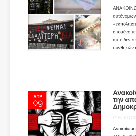
ΑΝΑΚΟΙΝΩΣ
αυτόνομων 
«εκπολιτιστ
επομένη τε
αυτό δεν ση
συνθηκών ση
Ανακοί
ΑΠΡ
την απ
09
Δημοκρ
POSTED ON 
Ανακοίνω