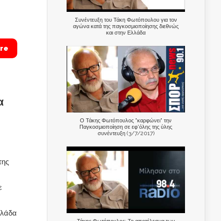
Συνέντευξη του Τάκη Φωτόπουλου για τον
αγώνα κατά της παγκοσμιοποίησης διεθνώς
και στην Ελλάδα
re
α
Ο Τάκης Φωτόπουλος "καρφώνει" την
Παγκοσμιοποίηση σε εφ'όλης της ύλης
συνέντευξη (3/7/2017)
της
ε
λλάδα
Τάκης Φωτόπουλος: Το αποτέλεσμα των