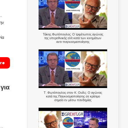
…
την
Τάκης Φωτόπουλος: Ο τριμέτωπος αγώνας
γία
της υπερεθνικής ελίτ κατά των κινημάτων
αντι-παγκοσμιοποίησης
re
για
Τ. Φωτόπουλος στον Κ. Ουίλς: Ο αγώνας
κατά της Παγκοσμιοποίησης σε κρίσιμο
σημείο εν μέσω πανδημίας