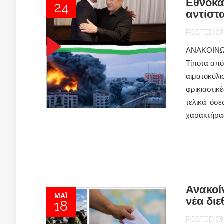
Εθνοκά
24
αντίστ
POSTED ON 
ΑΝΑΚΟΙΝΩΣ
Τίποτα από
αιματοκύλι
φρικιαστικ
τελικά, όσε
χαρακτήρας 
Ανακοί
ΜΆΙ
νέα δι
18
POSTED ON 