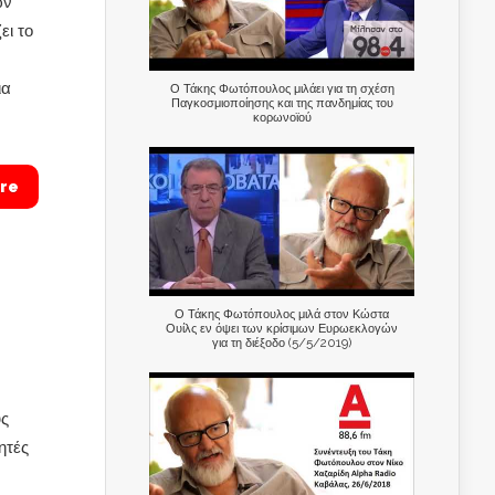
ων
ει το
ια
Ο Τάκης Φωτόπουλος μιλάει για τη σχέση
Παγκοσμιοποίησης και της πανδημίας του
κορωνοϊού
re
Ο Τάκης Φωτόπουλος μιλά στον Κώστα
Ουίλς εν όψει των κρίσιμων Ευρωεκλογών
για τη διέξοδο (5/5/2019)
υς
ητές