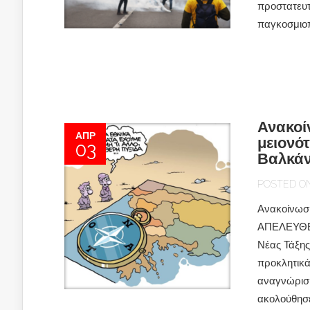
προστατευτ
παγκοσμιοπο
Ανακοί
ΑΠΡ
μειονό
03
Βαλκάν
POSTED ON 
Ανακοίνω
ΑΠΕΛΕΥΘΕΡ
Νέας Τάξης
προκλητικά
αναγνώρισ
ακολούθησ