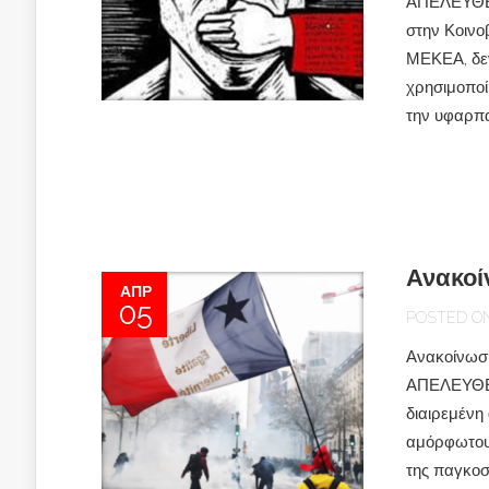
ΑΠΕΛΕΥΘΕΡ
στην Κοινο
ΜΕΚΕΑ, δεν
χρησιμοποί
την υφαρπαγ
Ανακοί
ΑΠΡ
05
POSTED ON 
Ανακοίνω
ΑΠΕΛΕΥΘΕΡΩ
διαιρεμένη
αμόρφωτους
της παγκοσ