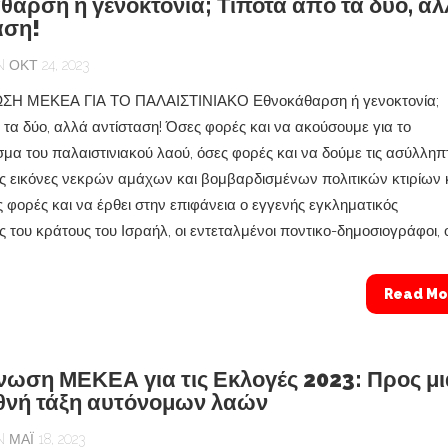
θαρση ή γενοκτονία; Τίποτα από τα δύο, αλ
αση!
ΟΚΤ 24, 2023
Η ΜΕΚΕΑ ΓΙΑ ΤΟ ΠΑΛΑΙΣΤΙΝΙΑΚΟ Εθνοκάθαρση ή γενοκτονία;
 τα δύο, αλλά αντίσταση! Όσες φορές και να ακούσουμε για το
σμα του παλαιστινιακού λαού, όσες φορές και να δούμε τις ασύλληπ
ές εικόνες νεκρών αμάχων και βομβαρδισμένων πολιτικών κτιρίων κ
ς φορές και να έρθει στην επιφάνεια ο εγγενής εγκληματικός
του κράτους του Ισραήλ, οι εντεταλμένοι ποντικο-δημοσιογράφοι, οι
Read Mo
νωση ΜΕΚΕΑ για τις Εκλογές 2023: Προς μι
εθνή τάξη αυτόνομων λαών
ΜΆΙ 18, 2023