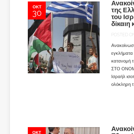
Ανακοί
ΟΚΤ
της Ελ
30
του Ισ
δίκαιη
POSTED ON 
Ανακοίνωση
εγκλήματα 
κατανομή 
ΣΤΟ ΟΝΟΜΑ
Ισραήλ ισο
ολόκληρη τη
Ανακοί
ΟΚΤ