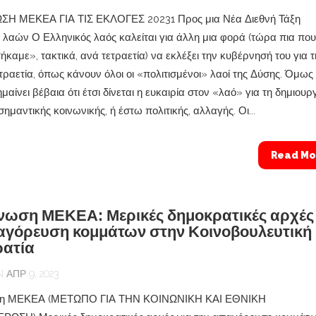
Η ΜΕΚΕΑ ΓΙΑ ΤΙΣ ΕΚΛΟΓΕΣ 20231 Προς μια Νέα Διεθνή Τάξη
λαών Ο Ελληνικός λαός καλείται για άλλη μια φορά (τώρα πια που
ήκαμε», τακτικά, ανά τετραετία) να εκλέξει την κυβέρνησή του για 
τραετία, όπως κάνουν όλοι οι «πολιτισμένοι» λαοί της Δύσης. Όμως
μαίνει βέβαια ότι έτσι δίνεται η ευκαιρία στον «λαό» για τη δημιουρ
μαντικής κοινωνικής, ή έστω πολιτικής, αλλαγής. Οι...
Read Mo
νωση ΜΕΚΕΑ: Μερικές δημοκρατικές αρχές 
αγόρευση κομμάτων στην Κοινοβουλευτική
ατία
ΑΠΡ 9, 2023
ση ΜΕΚΕΑ (ΜΕΤΩΠΟ ΓΙΑ ΤΗΝ ΚΟΙΝΩΝΙΚΗ ΚΑΙ ΕΘΝΙΚΗ