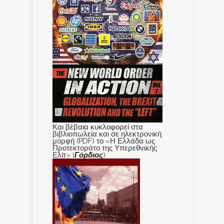
Και βέβαια κυκλοφορεί στα
βιβλιοπωλεία και σε ηλεκτρονική
μορφή (PDF) το «Η Ελλάδα ως
Προτεκτοράτο της Υπερεθνικής
Ελίτ» (
Γόρδιος
)