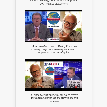
της υπερεθνικής ελίτ κατά των κινημάτων
αντι-παγκοσμιοποίησης
Τ. Φωτόπουλος στον Κ. Ουίλς: Ο αγώνας
κατά της Παγκοσμιοποίησης σε κρίσιμο
σημείο εν μέσω πανδημίας
Ο Τάκης Φωτόπουλος μιλάει για τη σχέση
Παγκοσμιοποίησης και της πανδημίας του
κορωνοϊού