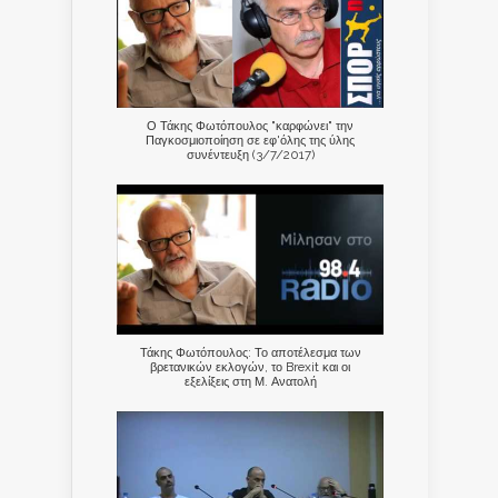
Ο Τάκης Φωτόπουλος "καρφώνει" την
Παγκοσμιοποίηση σε εφ'όλης της ύλης
συνέντευξη (3/7/2017)
Τάκης Φωτόπουλος: Το αποτέλεσμα των
βρετανικών εκλογών, το Brexit και οι
εξελίξεις στη Μ. Ανατολή