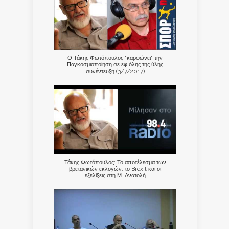
Ο Τάκης Φωτόπουλος "καρφώνει" την
Παγκοσμιοποίηση σε εφ'όλης της ύλης
συνέντευξη (3/7/2017)
Τάκης Φωτόπουλος: Το αποτέλεσμα των
βρετανικών εκλογών, το Brexit και οι
εξελίξεις στη Μ. Ανατολή