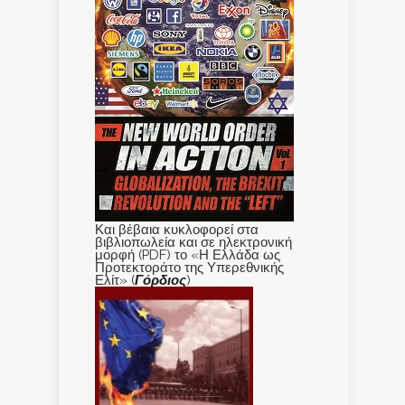
Και βέβαια κυκλοφορεί στα
βιβλιοπωλεία και σε ηλεκτρονική
μορφή (PDF) το «Η Ελλάδα ως
Προτεκτοράτο της Υπερεθνικής
Ελίτ» (
Γόρδιος
)