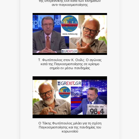
της υπερεθνικής ελίτ κατά των κινημάτων
αντι-παγκοσμιοποίησης
Τ. Φωτόπουλος στον Κ. Ουίλς: Ο αγώνας
κατά της Παγκοσμιοποίησης σε κρίσιμο
σημείο εν μέσω πανδημίας
Ο Τάκης Φωτόπουλος μιλάει για τη σχέση
Παγκοσμιοποίησης και της πανδημίας του
κορωνοϊού