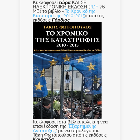
Κυκλοφορεί
τώρα
ΚΑΙ ΣΕ
ΗΛΕΚΤΡΟΝΙΚΗ ΕΚΔΟΣΗ (
PDF
76
MB) το βιβλίο «
Το Χρονικό της
Καταστροφής: 2010-2015
» από τις
εκδόσεις
Γόρδιος
Κυκλοφορεί στα βιβλιοπωλεία η νέα
επανέκδοση της "
Εξαρτημένης
Ανάπτυξης
" με νέο πρόλογο του
Τάκη Φωτόπουλου από τις εκδόσεις
Κουκκίδα
.